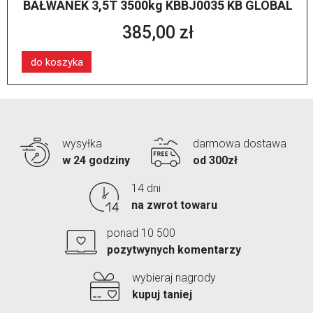
BAŁWANEK 3,5T 3500kg KBBJ0035 KB GLOBAL
385,00 zł
do koszyka
wysyłka
darmowa dostawa
w 24 godziny
od 300zł
14 dni
na zwrot towaru
ponad 10 500
pozytwynych komentarzy
wybieraj nagrody
kupuj taniej