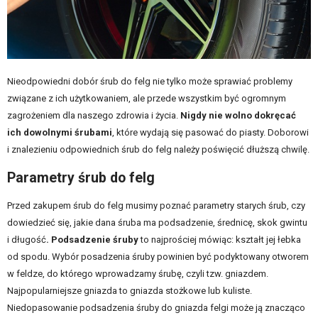
Nieodpowiedni dobór śrub do felg nie tylko może sprawiać problemy
związane z ich użytkowaniem, ale przede wszystkim być ogromnym
zagrożeniem dla naszego zdrowia i życia.
Nigdy nie wolno dokręcać
ich dowolnymi śrubami
, które wydają się pasować do piasty. Doborowi
i znalezieniu odpowiednich śrub do felg należy poświęcić dłuższą chwilę.
Parametry śrub do felg
Przed zakupem śrub do felg musimy poznać parametry starych śrub, czy
dowiedzieć się, jakie dana śruba ma podsadzenie, średnicę, skok gwintu
i długość
. Podsadzenie śruby
to najprościej mówiąc: kształt jej łebka
od spodu. Wybór posadzenia śruby powinien być podyktowany otworem
w feldze, do którego wprowadzamy śrubę, czyli tzw. gniazdem.
Najpopularniejsze gniazda to gniazda stożkowe lub kuliste.
Niedopasowanie podsadzenia śruby do gniazda felgi może ją znacząco