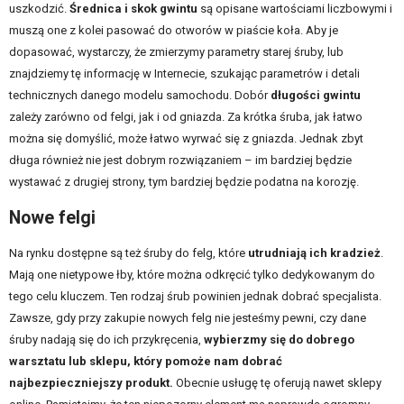
uszkodzić.
Średnica i skok gwintu
są opisane wartościami liczbowymi i
muszą one z kolei pasować do otworów w piaście koła. Aby je
dopasować, wystarczy, że zmierzymy parametry starej śruby, lub
znajdziemy tę informację w Internecie, szukając parametrów i detali
technicznych danego modelu samochodu. Dobór
długości gwintu
zależy zarówno od felgi, jak i od gniazda. Za krótka śruba, jak łatwo
można się domyślić, może łatwo wyrwać się z gniazda. Jednak zbyt
długa również nie jest dobrym rozwiązaniem – im bardziej będzie
wystawać z drugiej strony, tym bardziej będzie podatna na korozję.
Nowe felgi
Na rynku dostępne są też
śruby do felg
, które
utrudniają ich kradzież
.
Mają one nietypowe łby, które można odkręcić tylko dedykowanym do
tego celu kluczem. Ten rodzaj śrub powinien jednak dobrać specjalista.
Zawsze, gdy przy zakupie nowych felg nie jesteśmy pewni, czy dane
śruby nadają się do ich przykręcenia,
wybierzmy się do dobrego
warsztatu lub sklepu, który pomoże nam dobrać
najbezpieczniejszy produkt.
Obecnie usługę tę oferują nawet sklepy