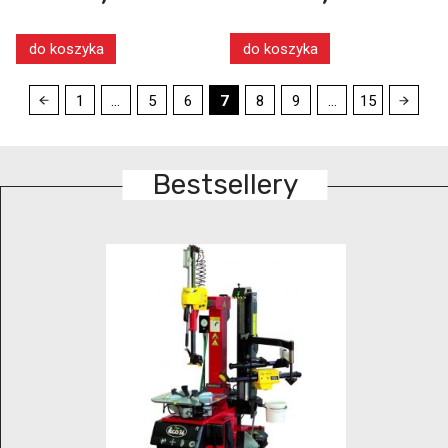
do koszyka
do koszyka
1
...
5
6
7
8
9
...
15
Bestsellery