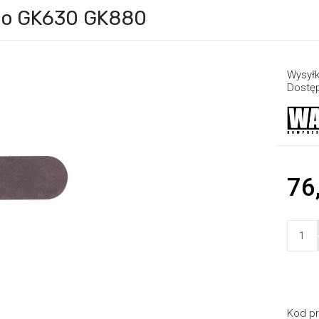
go GK630 GK880
Wysyłk
Dostę
76
Kod pr