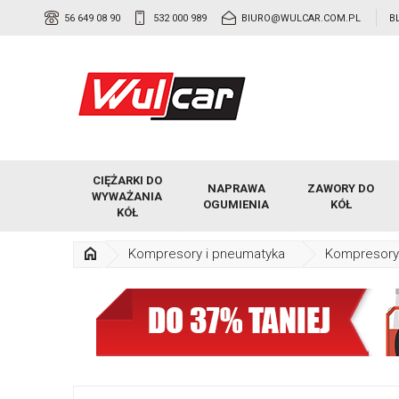
56 649 08 90
532 000 989
BIURO@WULCAR.COM.PL
B
CIĘŻARKI DO
NAPRAWA
ZAWORY DO
WYWAŻANIA
OGUMIENIA
KÓŁ
KÓŁ
Kompresory i pneumatyka
Kompresory