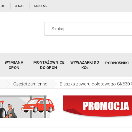
LOG
O NAS
KONTAKT
WYMIANA
MONTAŻOWNICE
WYWAŻARKI DO
PODNOŚNIKI
OPON
DO OPON
KÓŁ
Części zamienne
Blaszka zaworu dolotowego GK630