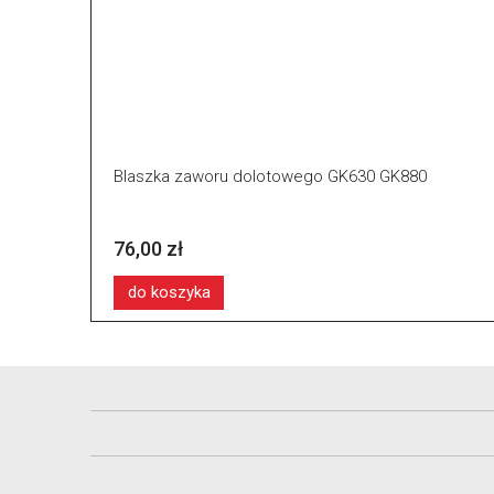
Blaszka zaworu dolotowego GK630 GK880
76,00 zł
do koszyka