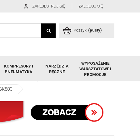
ZAREJESTRUJ SIĘ
ZALOGUJ SIĘ
Koszyk:
(pusty)
WYPOSAŻENIE
KOMPRESORY I
NARZĘDZIA
WARSZTATOWE I
PNEUMATYKA
RĘCZNE
PROMOCJE
 GK880