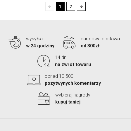
1
2
wysyłka
darmowa dostawa
w 24 godziny
od 300zł
14 dni
na zwrot towaru
ponad 10 500
pozytwynych komentarzy
wybieraj nagrody
kupuj taniej