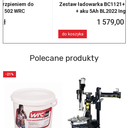
Zestaw ładowarka BC1121+ aku 2,5 Ah BL2012
+ aku 5Ah BL2022 Ingersoll Rand
1 579,00 zł
do koszyka
Polecane produkty
-21%