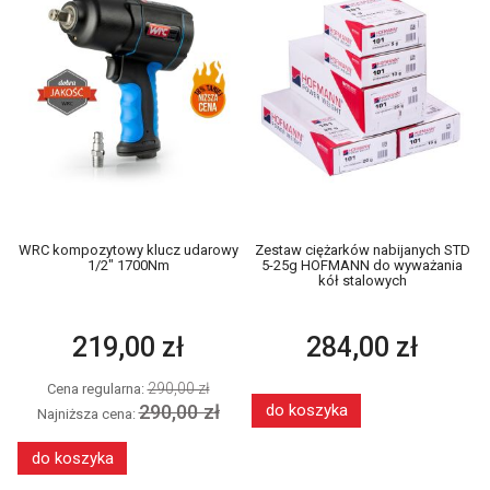
WRC kompozytowy klucz udarowy
Zestaw ciężarków nabijanych STD
1/2" 1700Nm
5-25g HOFMANN do wyważania
kół stalowych
219,00 zł
284,00 zł
290,00 zł
Cena regularna:
290,00 zł
do koszyka
Najniższa cena:
do koszyka