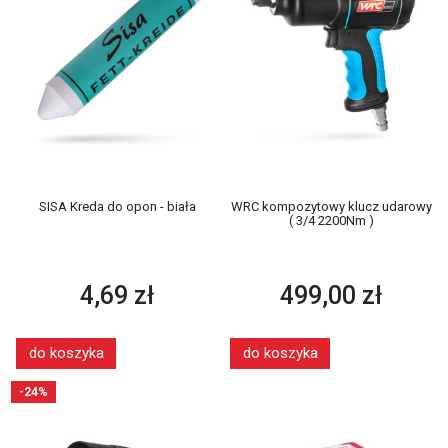
SISA Kreda do opon - biała
WRC kompozytowy klucz udarowy
( 3/4 2200Nm )
4,69 zł
499,00 zł
do koszyka
do koszyka
-24%