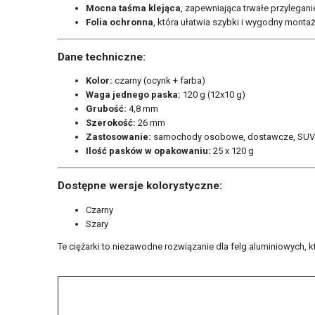
Mocna taśma klejąca
, zapewniająca trwałe przylegani
Folia ochronna
, która ułatwia szybki i wygodny monta
Dane techniczne:
Kolor:
czarny (ocynk + farba)
Waga jednego paska:
120 g (12x10 g)
Grubość:
4,8 mm
Szerokość:
26 mm
Zastosowanie:
samochody osobowe, dostawcze, SUV
Ilość pasków w opakowaniu:
25 x 120 g
Dostępne wersje kolorystyczne:
Czarny
Szary
Te ciężarki to niezawodne rozwiązanie dla felg aluminiowych, 