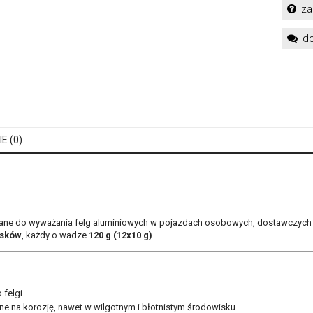
za
do
E (0)
ane do wyważania felg aluminiowych w pojazdach osobowych, dostawczych or
asków
, każdy o wadze
120 g (12x10 g)
.
felgi.
ne na korozję, nawet w wilgotnym i błotnistym środowisku.