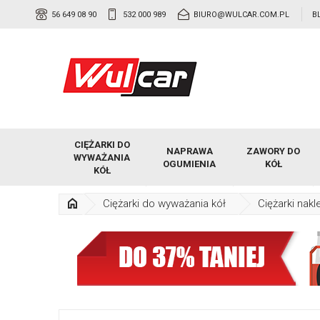
56 649 08 90
532 000 989
BIURO@WULCAR.COM.PL
B
CIĘŻARKI DO
NAPRAWA
ZAWORY DO
WYWAŻANIA
OGUMIENIA
KÓŁ
KÓŁ
Ciężarki do wyważania kół
Ciężarki nakl