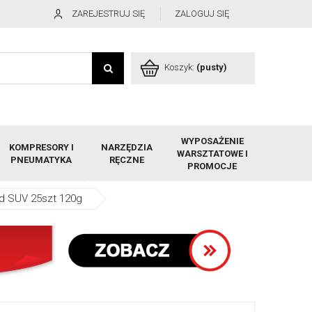
ZAREJESTRUJ SIĘ
ZALOGUJ SIĘ
Koszyk:
(pusty)
WYPOSAŻENIE
KOMPRESORY I
NARZĘDZIA
WARSZTATOWE I
PNEUMATYKA
RĘCZNE
PROMOCJE
ad SUV 25szt 120g