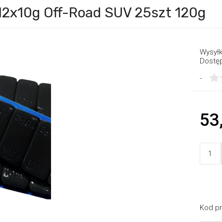
12x10g Off-Road SUV 25szt 120g
Wysyłk
Dostę
-
53
Kod pr