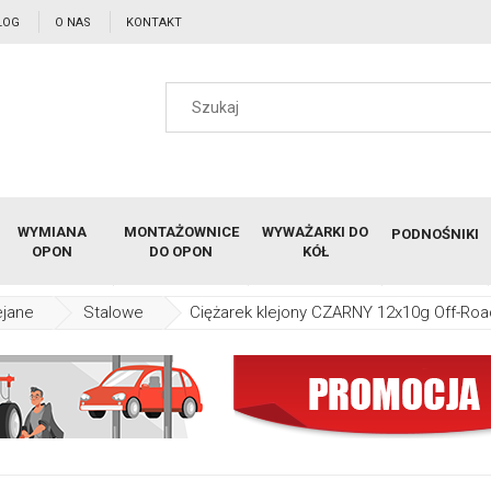
LOG
O NAS
KONTAKT
WYMIANA
MONTAŻOWNICE
WYWAŻARKI DO
PODNOŚNIKI
OPON
DO OPON
KÓŁ
ejane
Stalowe
Ciężarek klejony CZARNY 12x10g Off-Ro