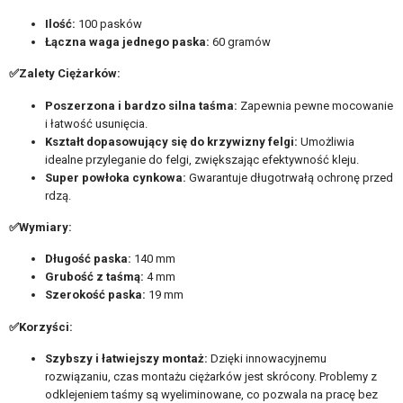
Ilość:
100 pasków
Łączna waga jednego paska:
60 gramów
✅Zalety Ciężarków:
Poszerzona i bardzo silna taśma:
Zapewnia pewne mocowanie
i łatwość usunięcia.
Kształt dopasowujący się do krzywizny felgi:
Umożliwia
idealne przyleganie do felgi, zwiększając efektywność kleju.
Super powłoka cynkowa:
Gwarantuje długotrwałą ochronę przed
rdzą.
✅Wymiary:
Długość paska:
140 mm
Grubość z taśmą:
4 mm
Szerokość paska:
19 mm
✅Korzyści:
Szybszy i łatwiejszy montaż:
Dzięki innowacyjnemu
rozwiązaniu, czas montażu ciężarków jest skrócony. Problemy z
odklejeniem taśmy są wyeliminowane, co pozwala na pracę bez