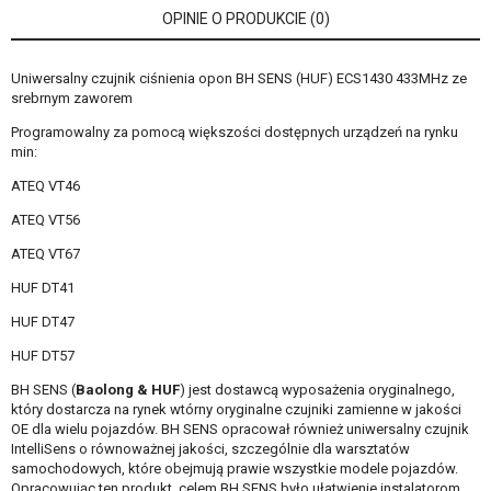
OPINIE O PRODUKCIE (0)
Uniwersalny czujnik ciśnienia opon BH SENS (HUF) ECS1430 433MHz ze
srebrnym zaworem
Programowalny za pomocą większości dostępnych urządzeń na rynku
min:
ATEQ VT46
ATEQ VT56
ATEQ VT67
HUF DT41
HUF DT47
HUF DT57
BH SENS (
Baolong & HUF
) jest dostawcą wyposażenia oryginalnego,
który dostarcza na rynek wtórny oryginalne czujniki zamienne w jakości
OE dla wielu pojazdów. BH SENS opracował również uniwersalny czujnik
IntelliSens o równoważnej jakości, szczególnie dla warsztatów
samochodowych, które obejmują prawie wszystkie modele pojazdów.
Opracowując ten produkt, celem BH SENS było ułatwienie instalatorom