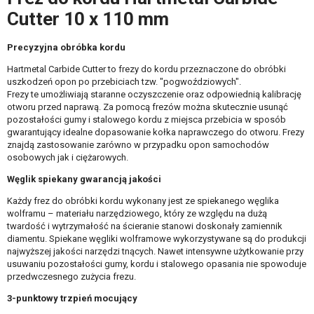
Cutter 10 x 110 mm
Precyzyjna obróbka kordu
Hartmetal Carbide Cutter to frezy do kordu przeznaczone do obróbki
uszkodzeń opon po przebiciach tzw. "pogwoździowych".
Frezy te umożliwiają staranne oczyszczenie oraz odpowiednią kalibrację
otworu przed naprawą. Za pomocą frezów można skutecznie usunąć
pozostałości gumy i stalowego kordu z miejsca przebicia w sposób
gwarantujący idealne dopasowanie kołka naprawczego do otworu. Frezy
znajdą zastosowanie zarówno w przypadku opon samochodów
osobowych jak i ciężarowych.
Węglik spiekany gwarancją jakości
Każdy frez do obróbki kordu wykonany jest ze spiekanego węglika
wolframu – materiału narzędziowego, który ze względu na dużą
twardość i wytrzymałość na ścieranie stanowi doskonały zamiennik
diamentu. Spiekane węgliki wolframowe wykorzystywane są do produkcji
najwyższej jakości narzędzi tnących. Nawet intensywne użytkowanie przy
usuwaniu pozostałości gumy, kordu i stalowego opasania nie spowoduje
przedwczesnego zużycia frezu.
3-punktowy trzpień mocujący