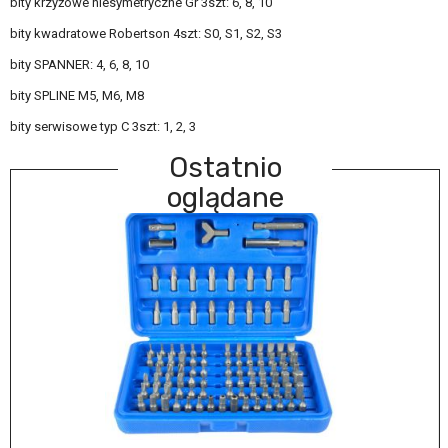
bity krzyżowe niesymetryczne Gr 3szt: 6, 8, 10
bity kwadratowe Robertson 4szt: S0, S1, S2, S3
bity SPANNER: 4, 6, 8, 10
bity SPLINE M5, M6, M8
bity serwisowe typ C 3szt: 1, 2, 3
Ostatnio
oglądane