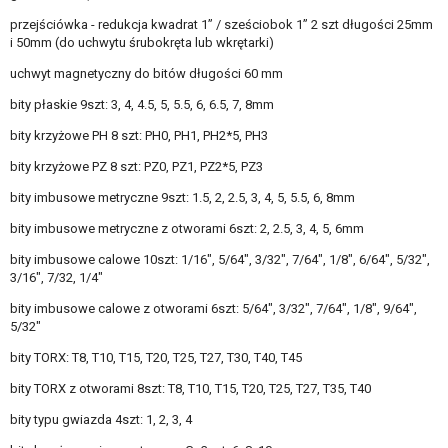
przejściówka - redukcja kwadrat 1” / sześciobok 1” 2 szt długości 25mm
i 50mm (do uchwytu śrubokręta lub wkrętarki)
uchwyt magnetyczny do bitów długości 60 mm
bity płaskie 9szt: 3, 4, 4.5, 5, 5.5, 6, 6.5, 7, 8mm
bity krzyżowe PH 8 szt: PH0, PH1, PH2*5, PH3
bity krzyżowe PZ 8 szt: PZ0, PZ1, PZ2*5, PZ3
bity imbusowe metryczne 9szt: 1.5, 2, 2.5, 3, 4, 5, 5.5, 6, 8mm
bity imbusowe metryczne z otworami 6szt: 2, 2.5, 3, 4, 5, 6mm
bity imbusowe calowe 10szt: 1/16", 5/64", 3/32", 7/64", 1/8", 6/64", 5/32",
3/16", 7/32, 1/4"
bity imbusowe calowe z otworami 6szt: 5/64", 3/32", 7/64", 1/8", 9/64",
5/32"
bity TORX: T8, T10, T15, T20, T25, T27, T30, T40, T45
bity TORX z otworami 8szt: T8, T10, T15, T20, T25, T27, T35, T40
bity typu gwiazda 4szt: 1, 2, 3, 4