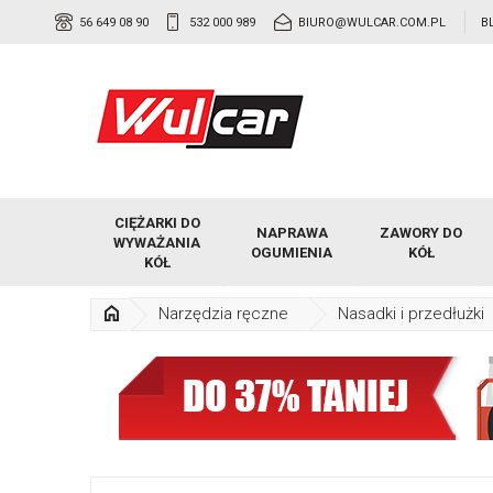
56 649 08 90
532 000 989
BIURO@WULCAR.COM.PL
B
CIĘŻARKI DO
NAPRAWA
ZAWORY DO
WYWAŻANIA
OGUMIENIA
KÓŁ
KÓŁ
Narzędzia ręczne
Nasadki i przedłużki