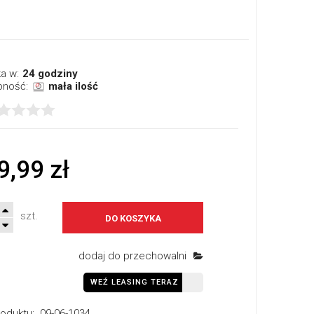
a w:
24 godziny
pność:
mała ilość
9,99 zł
szt.
DO KOSZYKA
dodaj do przechowalni
WEŹ LEASING TERAZ
oduktu:
09-06-1034