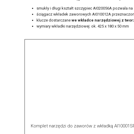
smukły i długi kształt szczypiec AI020056A pozwala na 
ściągacz wkładek zaworowych AI010012A przeznaczony 
klucze dostarczane
we wkładce narzędziowej z two
wymiary wkładki narzędziowej: ok. 425 x 180 x 50 mm
Komplet narzędzi do zaworów z wkładką AI10001S