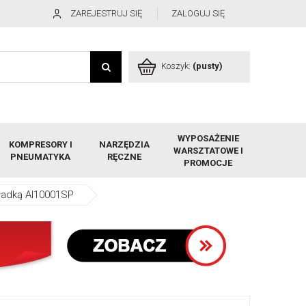
ZAREJESTRUJ SIĘ
ZALOGUJ SIĘ
Koszyk:
(pusty)
WYPOSAŻENIE
KOMPRESORY I
NARZĘDZIA
WARSZTATOWE I
PNEUMATYKA
RĘCZNE
PROMOCJE
ładką AI10001SP