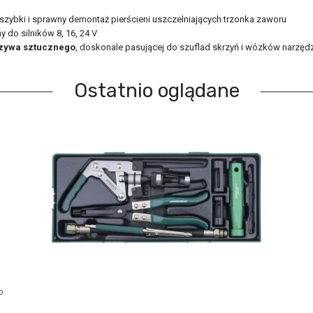
szybki i sprawny demontaż pierścieni uszczelniających trzonka zaworu
do silników 8, 16, 24 V
rzywa sztucznego
, doskonale pasującej do szuflad skrzyń i wózków narzę
Ostatnio oglądane
P