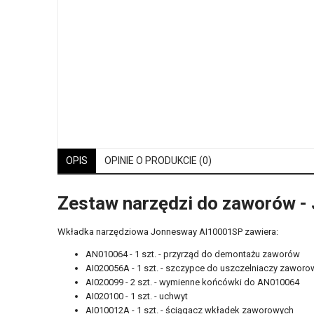
OPIS
OPINIE O PRODUKCIE (0)
Zestaw narzędzi do zaworów 
Wkładka narzędziowa Jonnesway AI10001SP zawiera:
AN010064 - 1 szt. - przyrząd do demontażu zaworów
AI020056A - 1 szt. - szczypce do uszczelniaczy zawor
AI020099 - 2 szt. - wymienne końcówki do AN010064
AI020100 - 1 szt. - uchwyt
AI010012A - 1 szt. - ściągacz wkładek zaworowych