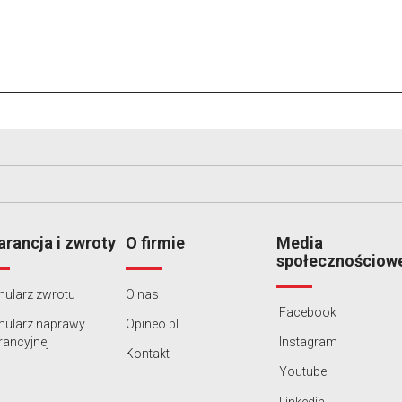
rancja i zwroty
O firmie
Media
społecznościow
ularz zwrotu
O nas
Facebook
mularz naprawy
Opineo.pl
ancyjnej
Instagram
Kontakt
Youtube
Linkedin