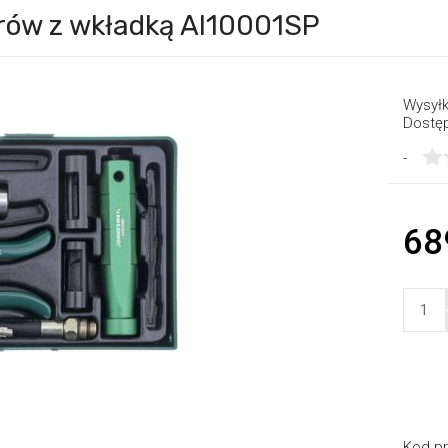
rów z wkładką AI10001SP
Wysyłk
Dostę
-
68
Kod pr