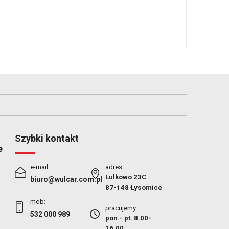
Szybki kontakt
e
e-mail:
adres:
Lulkowo 23C
biuro@wulcar.com.pl
87-148 Łysomice
mob:
pracujemy:
532 000 989
pon.- pt. 8.00-
16.00