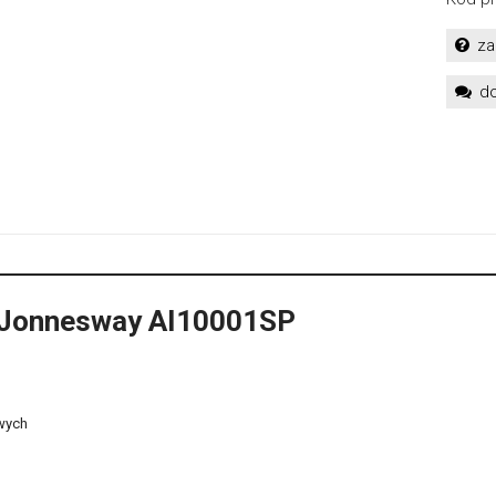
za
do
- Jonnesway AI10001SP
owych