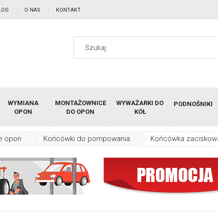
LOG
O NAS
KONTAKT
WYMIANA
MONTAŻOWNICE
WYWAŻARKI DO
PODNOŚNIKI
OPON
DO OPON
KÓŁ
e opon
Końcówki do pompowania
Końcówka zaciskowa