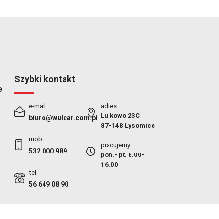
Szybki kontakt
e
e-mail:
adres:
Lulkowo 23C
biuro@wulcar.com.pl
87-148 Łysomice
mob:
pracujemy:
532 000 989
pon.- pt. 8.00-
16.00
tel:
56 649 08 90