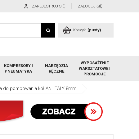
ZAREJESTRUJ SIĘ
ZALOGUJ SIĘ
Koszyk:
(pusty)
WYPOSAŻENIE
KOMPRESORY I
NARZĘDZIA
WARSZTATOWE I
PNEUMATYKA
RĘCZNE
PROMOCJE
 do pompowania kół ANI ITALY 8mm