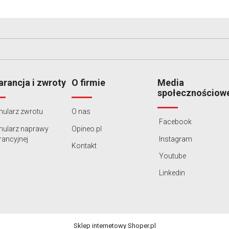
rancja i zwroty
O firmie
Media
społecznościow
ularz zwrotu
O nas
Facebook
mularz naprawy
Opineo.pl
ancyjnej
Instagram
Kontakt
Youtube
Linkedin
Sklep internetowy Shoper.pl