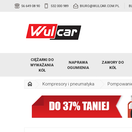
56 649 08 90
532 000 989
BIURO@WULCAR.COM.PL
B
CIĘŻARKI DO
NAPRAWA
ZAWORY DO
WYWAŻANIA
OGUMIENIA
KÓŁ
KÓŁ
Kompresory i pneumatyka
Pompowani