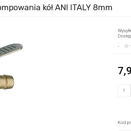
ompowania kół ANI ITALY 8mm
Wysyłk
Dostę
-
7,9
Kod pr