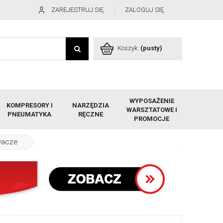
ZAREJESTRUJ SIĘ
ZALOGUJ SIĘ
Koszyk:
(pusty)
WYPOSAŻENIE
KOMPRESORY I
NARZĘDZIA
WARSZTATOWE I
PNEUMATYKA
RĘCZNE
PROMOCJE
wacze
, samoprzylepne, wkładki do butów 5 par 10 sztuk