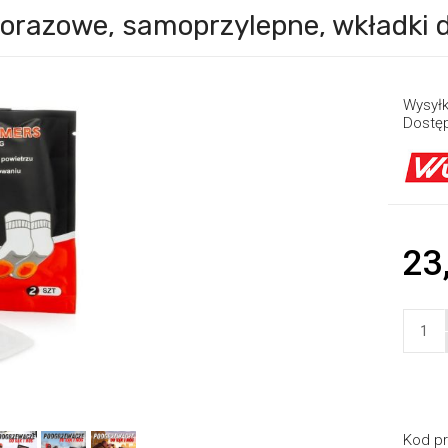
orazowe, samoprzylepne, wkładki d
Wysyłk
Dostę
23
Kod pr