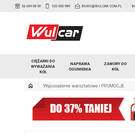
56 649 08 90
532 000 989
BIURO@WULCAR.COM.PL
B
CIĘŻARKI DO
NAPRAWA
ZAWORY DO
WYWAŻANIA
OGUMIENIA
KÓŁ
KÓŁ
Wyposażenie warsztatowe i PROMOCJE