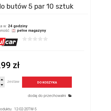
o butów 5 par 10 sztuk
a w:
24 godziny
pność:
pełne magazyny
,99 zł
zestaw
DO KOSZYKA
dodaj do przechowalni
oduktu:
12-02-20TW-5