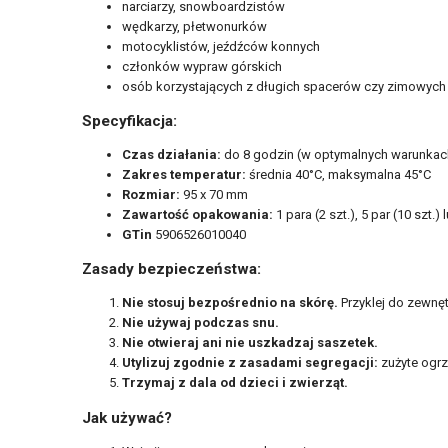
narciarzy, snowboardzistów
wędkarzy, płetwonurków
motocyklistów, jeźdźców konnych
członków wypraw górskich
osób korzystających z długich spacerów czy zimowych
Specyfikacja:
Czas działania:
do 8 godzin (w optymalnych warunkac
Zakres temperatur:
średnia 40°C, maksymalna 45°C
Rozmiar:
95 x 70 mm
Zawartość opakowania:
1 para (2 szt.), 5 par (10 szt.) 
GTin
5906526010040
Zasady bezpieczeństwa:
Nie stosuj bezpośrednio na skórę.
Przyklej do zewnęt
Nie używaj podczas snu.
Nie otwieraj ani nie uszkadzaj saszetek.
Utylizuj zgodnie z zasadami segregacji:
zużyte ogr
Trzymaj z dala od dzieci i zwierząt.
Jak używać?