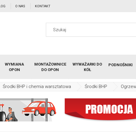
LOG
O NAS
KONTAKT
WYMIANA
MONTAŻOWNICE
WYWAŻARKI DO
PODNOŚNIKI
OPON
DO OPON
KÓŁ
Środki BHP i chemia warsztatowa
Środki BHP
Ogrze
Ogrzewacze do stóp, Jednorazowe