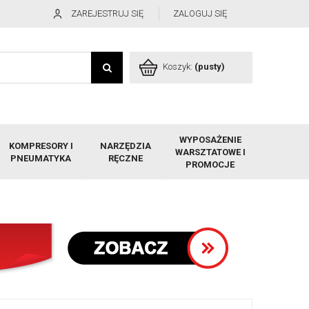
ZAREJESTRUJ SIĘ
ZALOGUJ SIĘ
Koszyk:
(pusty)
WYPOSAŻENIE
KOMPRESORY I
NARZĘDZIA
WARSZTATOWE I
PNEUMATYKA
RĘCZNE
PROMOCJE