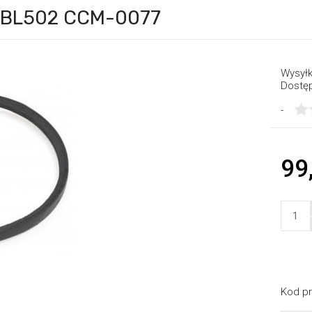
5 BL502 CCM-0077
Wysyłk
Dostę
-
99
Kod pr