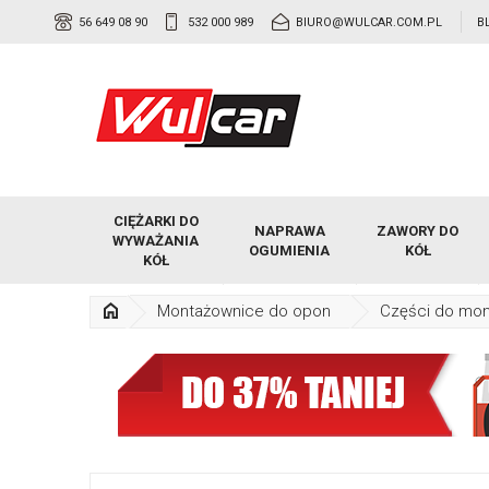
56 649 08 90
532 000 989
BIURO@WULCAR.COM.PL
B
CIĘŻARKI DO
NAPRAWA
ZAWORY DO
WYWAŻANIA
OGUMIENIA
KÓŁ
KÓŁ
Montażownice do opon
Części do mo