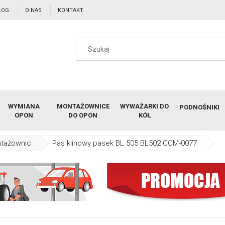
LOG
O NAS
KONTAKT
WYMIANA
MONTAŻOWNICE
WYWAŻARKI DO
PODNOŚNIKI
OPON
DO OPON
KÓŁ
ntażownic
Pas klinowy pasek BL 505 BL502 CCM-0077