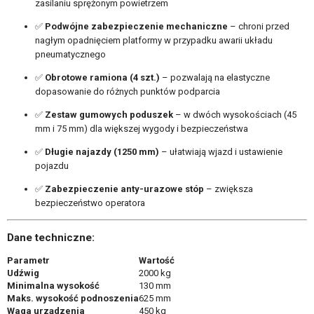
zasilaniu sprężonym powietrzem
✅
Podwójne zabezpieczenie mechaniczne
– chroni przed
nagłym opadnięciem platformy w przypadku awarii układu
pneumatycznego
✅
Obrotowe ramiona (4 szt.)
– pozwalają na elastyczne
dopasowanie do różnych punktów podparcia
✅
Zestaw gumowych poduszek
– w dwóch wysokościach (45
mm i 75 mm) dla większej wygody i bezpieczeństwa
✅
Długie najazdy (1250 mm)
– ułatwiają wjazd i ustawienie
pojazdu
✅
Zabezpieczenie anty-urazowe stóp
– zwiększa
bezpieczeństwo operatora
Dane techniczne:
Parametr
Wartość
Udźwig
2000 kg
Minimalna wysokość
130 mm
Maks. wysokość podnoszenia
625 mm
Waga urządzenia
450 kg