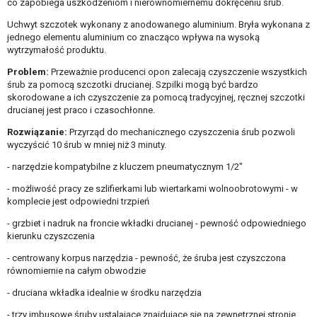
co zapobiega uszkodzeniom i nierównomiernemu dokręceniu śrub.
Uchwyt szczotek wykonany z anodowanego aluminium. Bryła wykonana z
jednego elementu aluminium co znacząco wpływa na wysoką
wytrzymałość produktu.
Problem:
Przeważnie producenci opon zalecają czyszczenie wszystkich
śrub za pomocą szczotki drucianej. Szpilki mogą być bardzo
skorodowane a ich czyszczenie za pomocą tradycyjnej, ręcznej szczotki
drucianej jest praco i czasochłonne.
Rozwiązanie:
Przyrząd do mechanicznego czyszczenia śrub pozwoli
wyczyścić 10 śrub w mniej niż 3 minuty.
- narzędzie kompatybilne z kluczem pneumatycznym 1/2"
- możliwość pracy ze szlifierkami lub wiertarkami wolnoobrotowymi - w
komplecie jest odpowiedni trzpień
- grzbiet i nadruk na froncie wkładki drucianej - pewność odpowiedniego
kierunku czyszczenia
- centrowany korpus narzędzia - pewność, że śruba jest czyszczona
równomiernie na całym obwodzie
- druciana wkładka idealnie w środku narzędzia
- trzy imbusowe śruby ustalające znajdujące się na zewnętrznej stronie