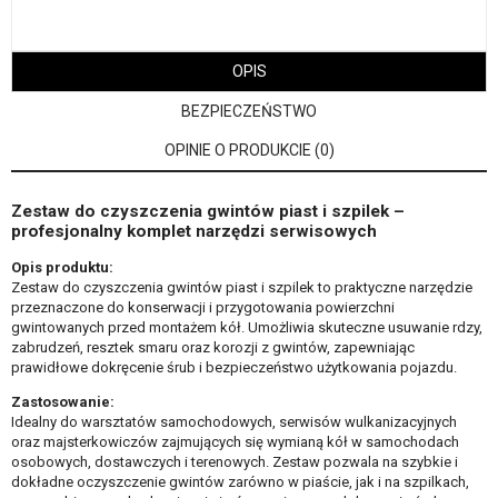
OPIS
BEZPIECZEŃSTWO
OPINIE O PRODUKCIE (0)
Zestaw do czyszczenia gwintów piast i szpilek –
profesjonalny komplet narzędzi serwisowych
Opis produktu:
Zestaw do czyszczenia gwintów piast i szpilek to praktyczne narzędzie
przeznaczone do konserwacji i przygotowania powierzchni
gwintowanych przed montażem kół. Umożliwia skuteczne usuwanie rdzy,
zabrudzeń, resztek smaru oraz korozji z gwintów, zapewniając
prawidłowe dokręcenie śrub i bezpieczeństwo użytkowania pojazdu.
Zastosowanie:
Idealny do warsztatów samochodowych, serwisów wulkanizacyjnych
oraz majsterkowiczów zajmujących się wymianą kół w samochodach
osobowych, dostawczych i terenowych. Zestaw pozwala na szybkie i
dokładne oczyszczenie gwintów zarówno w piaście, jak i na szpilkach,