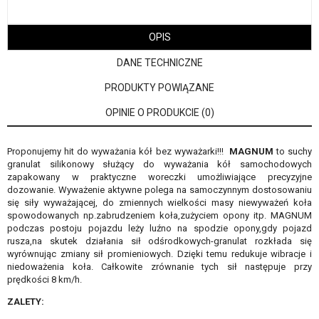
OPIS
DANE TECHNICZNE
PRODUKTY POWIĄZANE
OPINIE O PRODUKCIE (0)
Proponujemy hit do wyważania kół bez wyważarki!!!
MAGNUM
to suchy
granulat silikonowy służący do wyważania kół samochodowych
zapakowany w praktyczne woreczki umożliwiające precyzyjne
dozowanie. Wyważenie aktywne polega na samoczynnym dostosowaniu
się siły wyważającej, do zmiennych wielkości masy niewyważeń koła
spowodowanych np.zabrudzeniem koła,zużyciem opony itp. MAGNUM
podczas postoju pojazdu leży luźno na spodzie opony,gdy pojazd
rusza,na skutek działania sił odśrodkowych-granulat rozkłada się
wyrównując zmiany sił promieniowych. Dzięki temu redukuje wibracje i
niedoważenia koła. Całkowite zrównanie tych sił następuje przy
prędkości 8 km/h.
ZALETY: