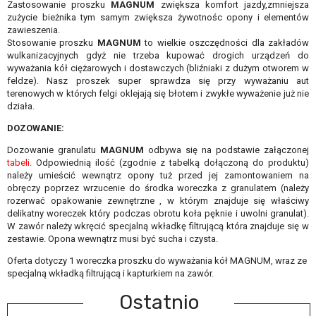
Zastosowanie proszku
MAGNUM
zwiększa komfort jazdy,zmniejsza
zużycie bieżnika tym samym zwiększa żywotnośc opony i elementów
zawieszenia.
Stosowanie proszku
MAGNUM
to wielkie oszczędności dla zakładów
wulkanizacyjnych gdyż nie trzeba kupować drogich urządzeń do
wyważania kół ciężarowych i dostawczych (bliźniaki z dużym otworem w
feldze). Nasz proszek super sprawdza się przy wyważaniu aut
terenowych w których felgi oklejają się błotem i zwykłe wyważenie już nie
działa.
DOZOWANIE:
Dozowanie granulatu
MAGNUM
odbywa się na podstawie załączonej
tabeli
. Odpowiednią ilość (zgodnie z tabelką dołączoną do produktu)
należy umieścić wewnątrz opony tuż przed jej zamontowaniem na
obręczy poprzez wrzucenie do środka woreczka z granulatem (należy
rozerwać opakowanie zewnętrzne , w którym znajduje się właściwy
delikatny woreczek który podczas obrotu koła pęknie i uwolni granulat).
W zawór należy wkręcić specjalną wkładkę filtrującą która znajduje się w
zestawie. Opona wewnątrz musi być sucha i czysta.
Oferta dotyczy 1 woreczka proszku do wyważania kół MAGNUM, wraz ze
specjalną wkładką filtrującą i kapturkiem na zawór.
Ostatnio