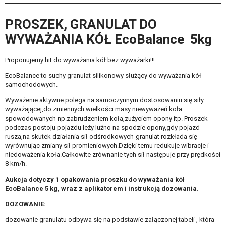
PROSZEK, GRANULAT DO
WYWAŻANIA KÓŁ EcoBalance 5kg
Proponujemy hit do wyważania kół bez wyważarki!!!
EcoBalance to suchy granulat silikonowy służący do wyważania kół
samochodowych.
Wyważenie aktywne polega na samoczynnym dostosowaniu się siły
wyważającej,do zmiennych wielkości masy niewyważeń koła
spowodowanych np.zabrudzeniem koła,zużyciem opony itp. Proszek
podczas postoju pojazdu leży luźno na spodzie opony,gdy pojazd
rusza,na skutek działania sił odśrodkowych-granulat rozkłada się
wyrównując zmiany sił promieniowych.Dzięki temu redukuje wibracje i
niedoważenia koła.Całkowite zrównanie tych sił następuje przy prędkości
8 km/h.
Aukcja dotyczy 1 opakowania proszku do wyważania kół
EcoBalance 5 kg, wraz z aplikatorem i instrukcją dozowania.
DOZOWANIE:
dozowanie granulatu odbywa się na podstawie załączonej tabeli , która