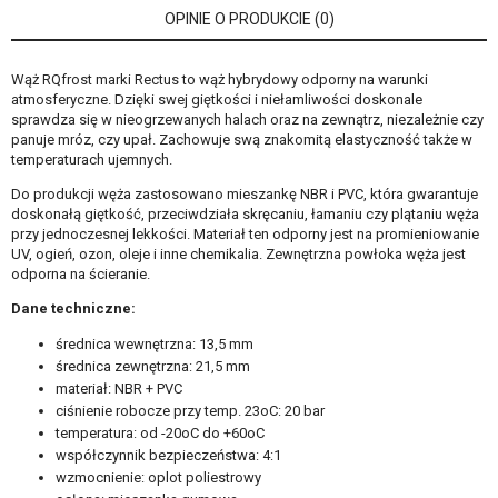
OPINIE O PRODUKCIE (0)
Wąż RQfrost marki Rectus to wąż hybrydowy odporny na warunki
atmosferyczne. Dzięki swej giętkości i niełamliwości doskonale
sprawdza się w nieogrzewanych halach oraz na zewnątrz, niezależnie czy
panuje mróz, czy upał. Zachowuje swą znakomitą elastyczność także w
temperaturach ujemnych.
Do produkcji węża zastosowano mieszankę NBR i PVC, która gwarantuje
doskonałą giętkość, przeciwdziała skręcaniu, łamaniu czy plątaniu węża
przy jednoczesnej lekkości. Materiał ten odporny jest na promieniowanie
UV, ogień, ozon, oleje i inne chemikalia. Zewnętrzna powłoka węża jest
odporna na ścieranie.
Dane techniczne:
średnica wewnętrzna: 13,5 mm
średnica zewnętrzna: 21,5 mm
materiał: NBR + PVC
ciśnienie robocze przy temp. 23oC: 20 bar
temperatura: od -20oC do +60oC
współczynnik bezpieczeństwa: 4:1
wzmocnienie: oplot poliestrowy