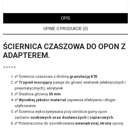
OPIS
OPINIE O PRODUKCIE (0)
ŚCIERNICA CZASZOWA DO OPON Z
ADAPTEREM.
⭐⭐⭐⭐⭐
✅
Ściernica czaszowa z drobną
granulacją K70
✅ Trzpień mocujący
pasuje do głowić wiertarek (elektrycznych i
pneumatycznych), wkrętarek
✅
Średnica głowicy
55
mm
✅ Wysokiej jakości materiał
zapewnia efektywne i długie
użytkowanie
✅
Ściernica wykorzystywana przy obróbce gumy opon
zarówno
osobowych oraz dostawczych i ciężarowych.
✅
Przeznaczona do szorstkowania
wewnętrznej strony
opony.