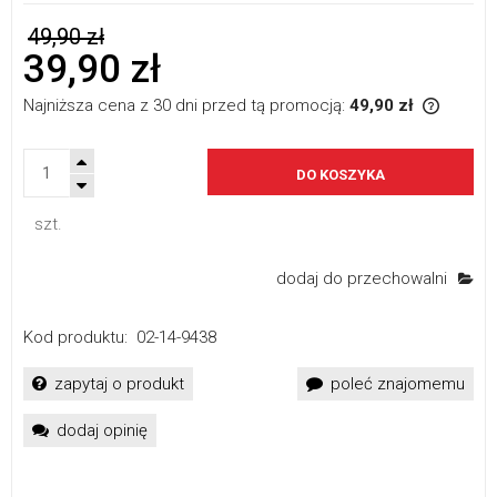
49,90 zł
39,90 zł
Najniższa cena z 30 dni przed tą promocją:
49,90 zł
If the p
the lowe
sale is 
DO KOSZYKA
szt.
dodaj do przechowalni
Kod produktu:
02-14-9438
zapytaj o produkt
poleć znajomemu
dodaj opinię