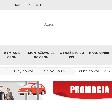
LOG
O NAS
KONTAKT
WYMIANA
MONTAŻOWNICE
WYWAŻARKI DO
PODNOŚNIKI
OPON
DO OPON
KÓŁ
a
Śruby do kół
Śruby 12x1,25
Śruba do kół 12x1,2