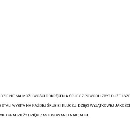
DZIE NIE MA MOŻLIWOŚCI DOKRĘCENIA ŚRUBY Z POWODU ZBYT DUŻEJ SZ
E STALI WYBITA NA KAŻDEJ ŚRUBIE I KLUCZU. DZIĘKI WYJĄTKOWEJ JAKOŚCI
WKO KRADZIEŻY DZIĘKI ZASTOSOWANIU NAKŁADKI.