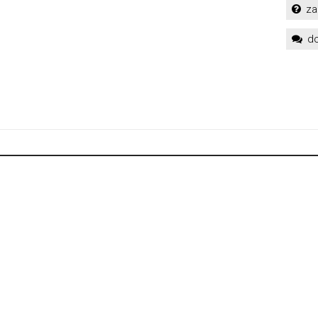
za
do