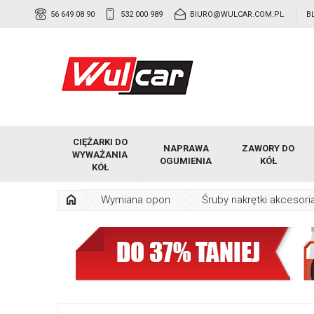
56 649 08 90
532 000 989
BIURO@WULCAR.COM.PL
B
CIĘŻARKI DO
NAPRAWA
ZAWORY DO
WYWAŻANIA
OGUMIENIA
KÓŁ
KÓŁ
Wymiana opon
Śruby nakrętki akcesori