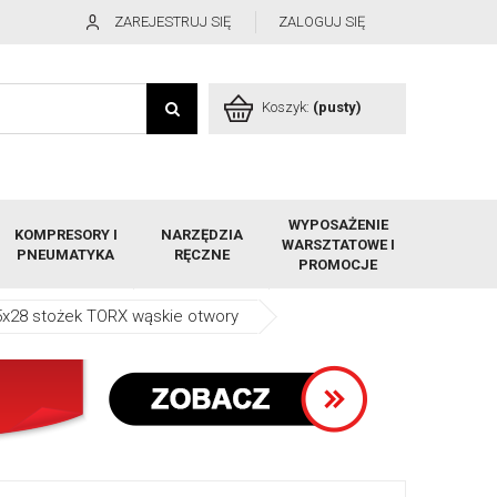
ZAREJESTRUJ SIĘ
ZALOGUJ SIĘ
Koszyk:
(pusty)
WYPOSAŻENIE
KOMPRESORY I
NARZĘDZIA
WARSZTATOWE I
PNEUMATYKA
RĘCZNE
PROMOCJE
5x28 stożek TORX wąskie otwory