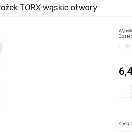
stożek TORX wąskie otwory
Wysyłk
Dostę
-
6,4
Kod pr