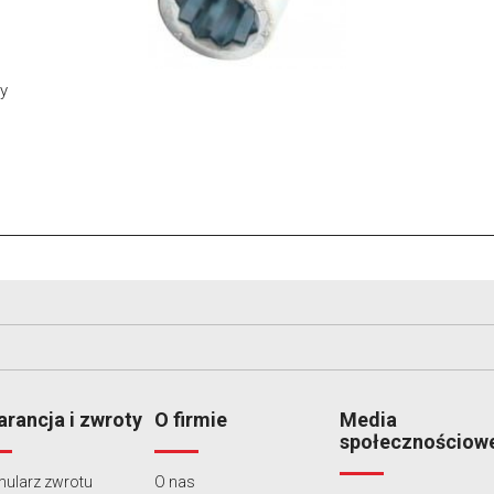
y
rancja i zwroty
O firmie
Media
społecznościow
ularz zwrotu
O nas