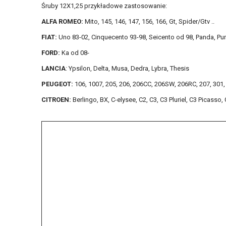
Śruby 12X1,25 przykładowe zastosowanie:
ALFA ROMEO:
Mito, 145, 146, 147, 156, 166, Gt, Spider/Gtv ..
FIAT:
Uno 83-02, Cinquecento 93-98, Seicento od 98, Panda, Punto,
FORD:
Ka od 08-
LANCIA
: Ypsilon, Delta, Musa, Dedra, Lybra, Thesis
PEUGEOT:
106, 1007, 205, 206, 206CC, 206SW, 206RC, 207, 301, 3
CITROEN:
Berlingo, BX, C-elysee, C2, C3, C3 Pluriel, C3 Picasso,