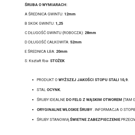
ŚRUBA O WYMIARACH:
A ŚREDNICA GWINTU:
12mm
B SKOK GWINTU:
1,25
C DŁUGOŚĆ GWINTU (ROBOCZA):
28mm
D DŁUGOŚĆ CAŁKOWITA:
52mm
E ŚREDNICA ŁBA:
20mm
S: Kształt łba-
STOŻEK
PRODUKT O
WYŻSZEJ JAKOŚCI STOPU STALI 10,9.
STAL
OCYNK.
ŚRUBY IDEALNE
DO FELG Z WĄSKIM OTWOREM
(TAM G
ORYGINALNE WŁOSKIE ŚRUBY
. INFORMACJA O STOPI
ŚRUBY STANOWIĄ
ŚWIETNE ZABEZPIECZENIE
PRZECI