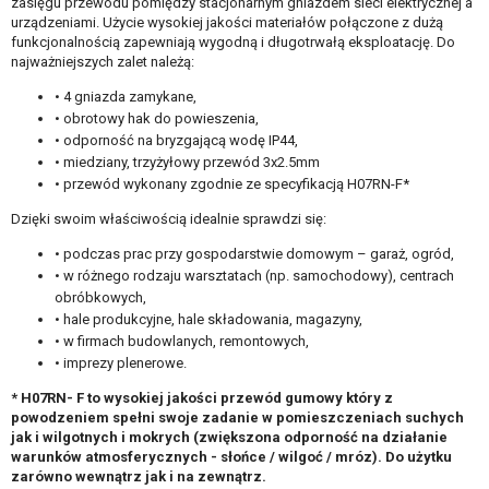
zasięgu przewodu pomiędzy stacjonarnym gniazdem sieci elektrycznej a
urządzeniami. Użycie wysokiej jakości materiałów połączone z dużą
funkcjonalnością zapewniają wygodną i długotrwałą eksploatację. Do
najważniejszych zalet należą:
• 4 gniazda zamykane,
• obrotowy hak do powieszenia,
• odporność na bryzgającą wodę IP44,
• miedziany, trzyżyłowy przewód 3x2.5mm
• przewód wykonany zgodnie ze specyfikacją H07RN-F*
Dzięki swoim właściwością idealnie sprawdzi się:
• podczas prac przy gospodarstwie domowym – garaż, ogród,
• w różnego rodzaju warsztatach (np. samochodowy), centrach
obróbkowych,
• hale produkcyjne, hale składowania, magazyny,
• w firmach budowlanych, remontowych,
• imprezy plenerowe.
* H07RN- F to wysokiej jakości przewód gumowy który z
powodzeniem spełni swoje zadanie w pomieszczeniach suchych
jak i wilgotnych i mokrych (zwiększona odporność na działanie
warunków atmosferycznych - słońce / wilgoć / mróz). Do użytku
zarówno wewnątrz jak i na zewnątrz.