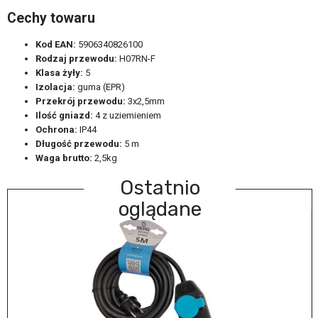
Cechy towaru
Kod EAN:
5906340826100
Rodzaj przewodu:
H07RN-F
Klasa żyły:
5
Izolacja:
guma (EPR)
Przekrój przewodu:
3x2,5mm
Ilość gniazd:
4 z uziemieniem
Ochrona:
IP44
Długość przewodu:
5 m
Waga brutto:
2,5kg
Ostatnio
oglądane