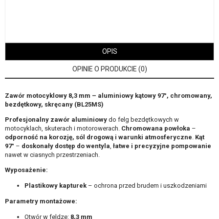
OPIS
OPINIE O PRODUKCIE (0)
Zawór motocyklowy 8,3 mm – aluminiowy kątowy 97°, chromowany,
bezdętkowy, skręcany (BL25MS)
Profesjonalny zawór aluminiowy
do felg bezdętkowych w
motocyklach, skuterach i motorowerach.
Chromowana powłoka
–
odporność na korozję, sól drogową i warunki atmosferyczne
.
Kąt
97°
–
doskonały dostęp do wentyla
,
łatwe i precyzyjne pompowanie
nawet w ciasnych przestrzeniach.
Wyposażenie:
Plastikowy kapturek
– ochrona przed brudem i uszkodzeniami
Parametry montażowe:
Otwór w feldze:
8,3 mm