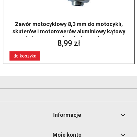
Zawór motocyklowy 8,3 mm do motocykli,
skuterów i motorowerów aluminiowy kątowy
97° chromowany bezdętkowy skręcany
8,99 zł
(BL25MS)
do koszyka
Informacje
Moje konto