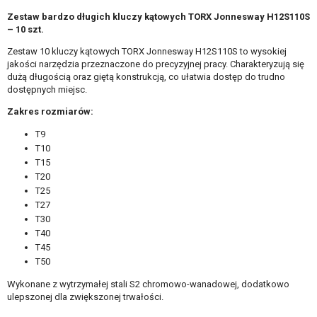
Zestaw bardzo długich kluczy kątowych TORX Jonnesway H12S110S
– 10 szt.
Zestaw 10 kluczy kątowych TORX Jonnesway H12S110S to wysokiej
jakości narzędzia przeznaczone do precyzyjnej pracy. Charakteryzują się
dużą długością oraz giętą konstrukcją, co ułatwia dostęp do trudno
dostępnych miejsc.
Zakres rozmiarów:
T9
T10
T15
T20
T25
T27
T30
T40
T45
T50
Wykonane z wytrzymałej stali S2 chromowo-wanadowej, dodatkowo
ulepszonej dla zwiększonej trwałości.