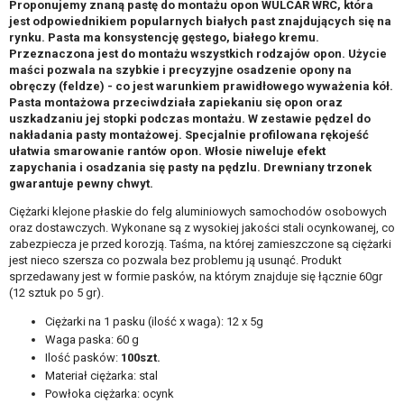
Proponujemy znaną pastę do montażu opon WULCAR WRC, która
jest odpowiednikiem popularnych białych past znajdujących się na
rynku. Pasta ma konsystencję gęstego, białego kremu.
Przeznaczona jest do montażu wszystkich rodzajów opon. Użycie
maści pozwala na szybkie i precyzyjne osadzenie opony na
obręczy (feldze) - co jest warunkiem prawidłowego wyważenia kół.
Pasta montażowa przeciwdziała zapiekaniu się opon oraz
uszkadzaniu jej stopki podczas montażu. W zestawie pędzel do
nakładania pasty montażowej. Specjalnie profilowana rękojeść
ułatwia smarowanie rantów opon. Włosie niweluje efekt
zapychania i osadzania się pasty na pędzlu. Drewniany trzonek
gwarantuje pewny chwyt.
Ciężarki klejone płaskie do felg aluminiowych samochodów osobowych
oraz dostawczych. Wykonane są z wysokiej jakości stali ocynkowanej, co
zabezpiecza je przed korozją. Taśma, na której zamieszczone są ciężarki
jest nieco szersza co pozwala bez problemu ją usunąć. Produkt
sprzedawany jest w formie pasków, na którym znajduje się łącznie 60gr
(12 sztuk po 5 gr).
Ciężarki na 1 pasku (ilość x waga): 12 x 5g
Waga paska: 60 g
Ilość pasków:
100szt.
Materiał ciężarka: stal
Powłoka ciężarka: ocynk