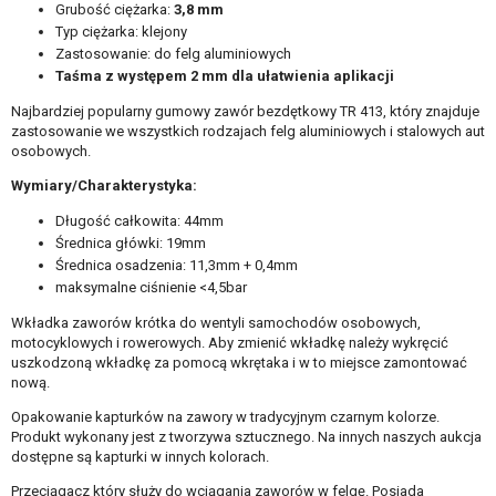
Grubość ciężarka:
3,8 mm
Typ ciężarka: klejony
Zastosowanie: do felg aluminiowych
Taśma z występem 2 mm dla ułatwienia aplikacji
Najbardziej popularny gumowy zawór bezdętkowy TR 413, który znajduje
zastosowanie we wszystkich rodzajach felg aluminiowych i stalowych aut
osobowych.
Wymiary/Charakterystyka:
Długość całkowita: 44mm
Średnica główki: 19mm
Średnica osadzenia: 11,3mm + 0,4mm
maksymalne ciśnienie <4,5bar
Wkładka zaworów krótka do wentyli samochodów osobowych,
motocyklowych i rowerowych. Aby zmienić wkładkę należy wykręcić
uszkodzoną wkładkę za pomocą wkrętaka i w to miejsce zamontować
nową.
Opakowanie kapturków na zawory w tradycyjnym czarnym kolorze.
Produkt wykonany jest z tworzywa sztucznego. Na innych naszych aukcja
dostępne są kapturki w innych kolorach.
Przeciągacz który służy do wciągania zaworów w felgę. Posiada