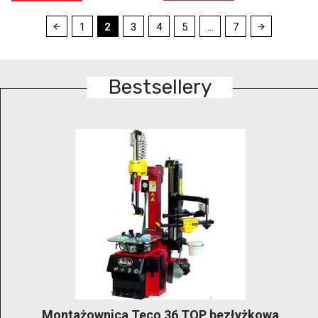
1
2
3
4
5
...
7
Bestsellery
GRUBBER KónigStiger –bezłyżkowa