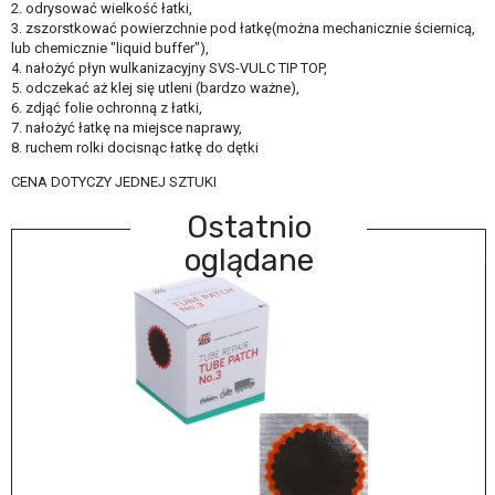
2. odrysować wielkość łatki,
3. zszorstkować powierzchnie pod łatkę(można mechanicznie ściernicą,
lub chemicznie "liquid buffer"),
4. nałożyć płyn wulkanizacyjny SVS-VULC TIP TOP,
5. odczekać aż klej się utleni (bardzo ważne),
6. zdjąć folie ochronną z łatki,
7. nałożyć łatkę na miejsce naprawy,
8. ruchem rolki docisnąc łatkę do dętki
CENA DOTYCZY JEDNEJ SZTUKI
Ostatnio
oglądane