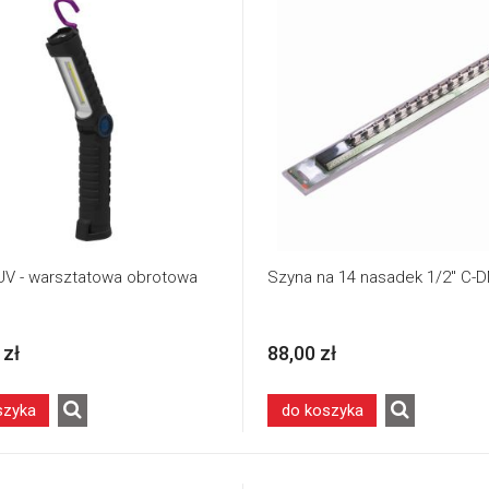
V - warsztatowa obrotowa
Szyna na 14 nasadek 1/2" C-
 zł
88,00 zł
szyka
do koszyka