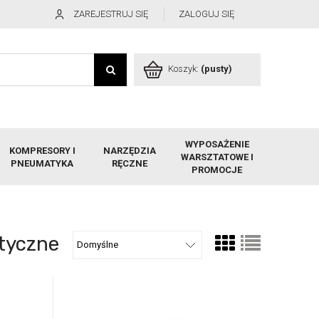
ZAREJESTRUJ SIĘ
ZALOGUJ SIĘ
Koszyk:
(pusty)
WYPOSAŻENIE
KOMPRESORY I
NARZĘDZIA
WARSZTATOWE I
PNEUMATYKA
RĘCZNE
PROMOCJE
styczne