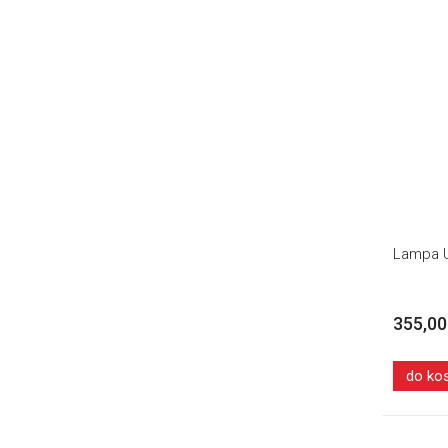
Lampa U
355,00
do ko