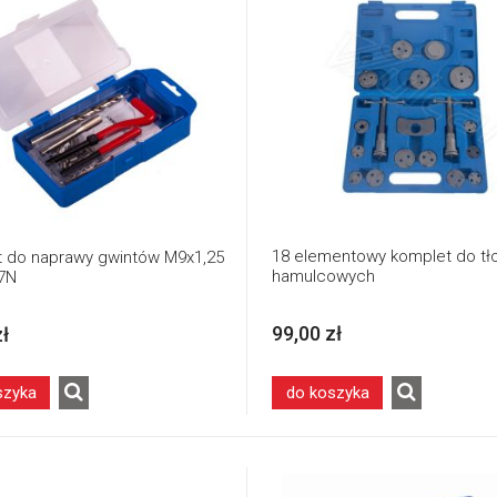
18 elementowy komplet do t
 do naprawy gwintów M9x1,25
hamulcowych
7N
99,00 zł
zł
szyka
do koszyka