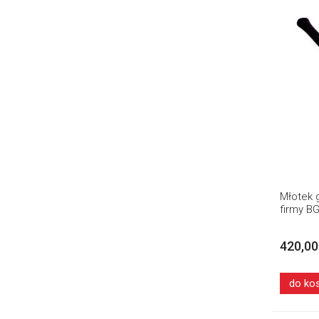
Młotek 
firmy B
420,00
do ko