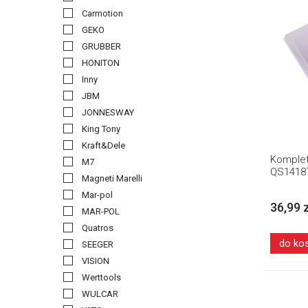
Carmotion
GEKO
GRUBBER
HONITON
Inny
JBM
JONNESWAY
King Tony
Kraft&Dele
Komplet
M7
QS1418
Magneti Marelli
Mar-pol
36,99 
MAR-POL
Quatros
do ko
SEEGER
VISION
Werttools
WULCAR