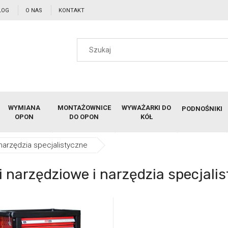
LOG
O NAS
KONTAKT
WYMIANA
MONTAŻOWNICE
WYWAŻARKI DO
PODNOŚNIKI
OPON
DO OPON
KÓŁ
narzędzia specjalistyczne
i narzędziowe i narzędzia specjali