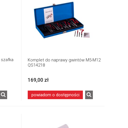
 szafka
Komplet do naprawy gwintów M5-M12
QS14218
169,00 zł
powiadom o dostępności