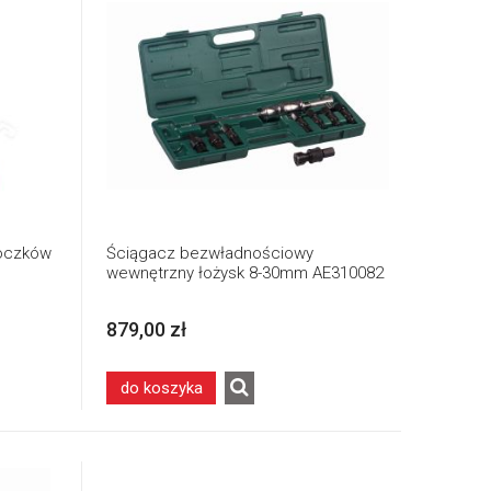
łoczków
Ściągacz bezwładnościowy
wewnętrzny łożysk 8-30mm AE310082
879,00 zł
do koszyka