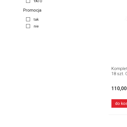
YATO
Promocja
tak
nie
Komplet
18 szt.
110,00
do ko