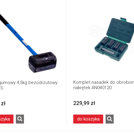
Komplet nasadek do obrobio
gumowy 4,5kg bezodrzutowy
nakrętek AN040120
GS
229,99 zł
 zł
szyka
do koszyka