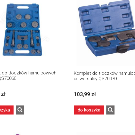
 do tłoczków hamulcowych
Komplet do tłoczków hamulc
 QS70060
uniwersalny QS70070
 zł
103,99 zł
szyka
do koszyka