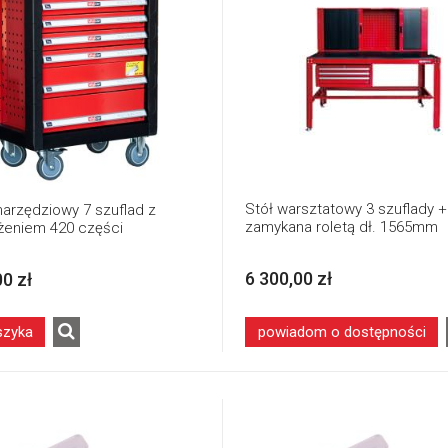
Stół warsztatowy 3 szuflady +
arzędziowy 7 szuflad z
zamykana roletą dł. 1565mm
eniem 420 części
6 300,00 zł
00 zł
szyka
powiadom o dostępności