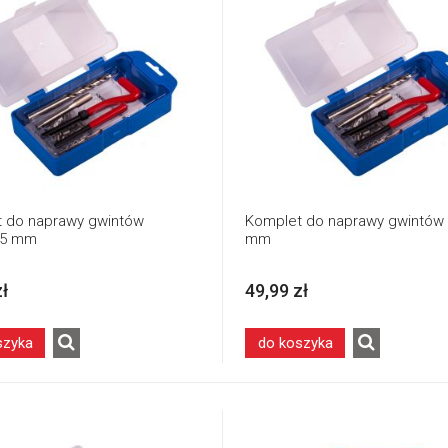
 do naprawy gwintów
Komplet do naprawy gwintów
25 mm
mm
zł
49,99 zł
szyka
do koszyka