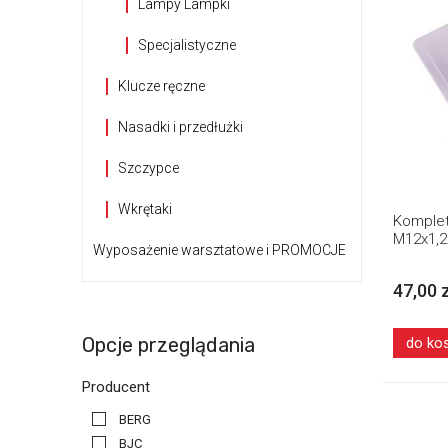
Lampy Lampki
Specjalistyczne
Klucze ręczne
Nasadki i przedłużki
Szczypce
Wkrętaki
Komplet
M12x1,
Wyposażenie warsztatowe i PROMOCJE
47,00 
Opcje przeglądania
do ko
Producent
BERG
BJC