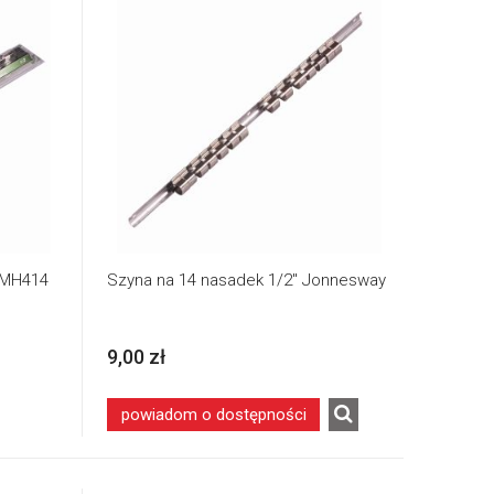
DMH414
Szyna na 14 nasadek 1/2" Jonnesway
9,00 zł
powiadom o dostępności