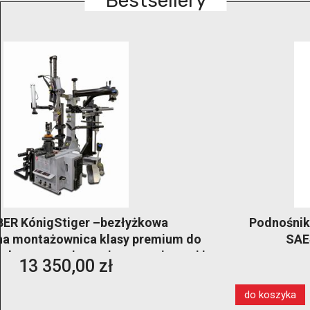
Bestsellery
Podnośnik dwukolumnowy 4T automatyczny
SAE40 | Podnośnik warsztatowy
elektrohydrauliczny
10 890,00 zł
do koszyka