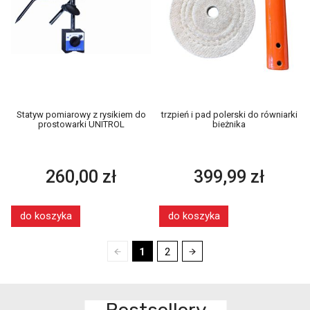
Statyw pomiarowy z rysikiem do
trzpień i pad polerski do równiarki
prostowarki UNITROL
bieżnika
260,00 zł
399,99 zł
do koszyka
do koszyka
1
2