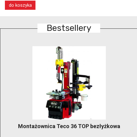
do koszyka
Bestsellery
GRUBBER KónigStiger –bezłyżkowa
profesjonalna montażownica klasy premium do