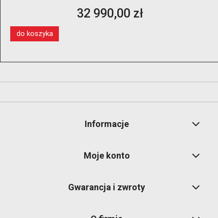
kół 14″–28″ z dwoma ramionami pomocniczymi i
13 350,00 zł
windą koła
do koszyka
Informacje
Moje konto
Gwarancja i zwroty