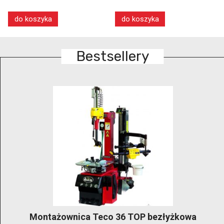
do koszyka
do koszyka
Bestsellery
GRUBBER KónigStiger –bezłyżkowa