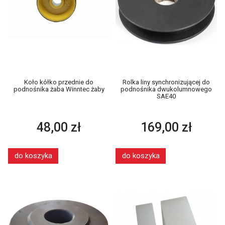
Koło kółko przednie do
Rolka liny synchronizującej do
podnośnika żaba Winntec żaby
podnośnika dwukolumnowego
SAE40
48,00 zł
169,00 zł
do koszyka
do koszyka