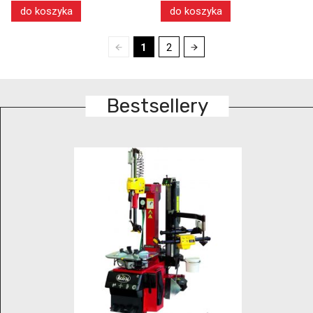
do koszyka
do koszyka
1
2
Bestsellery