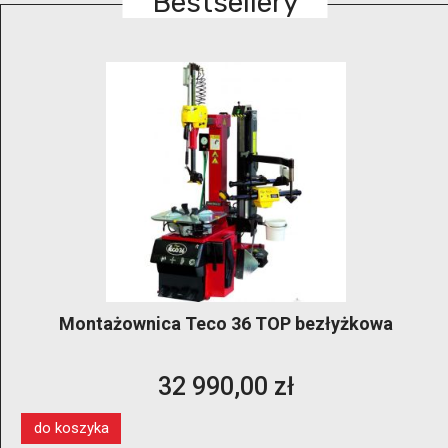
Bestsellery
ownica Teco 36 TOP bezłyżkowa
GRUB
profesjon
kół 14″–28
32 990,00 zł
do koszyka