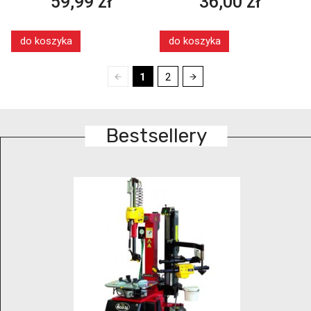
59,99 zł
36,00 zł
do koszyka
do koszyka
1
2
Bestsellery