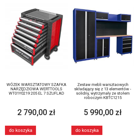
WÓZEK WARSZTATOWY SZAFKA
Zestaw mebli warsztaowych
NARZĘDZIOWA WERTTOOLS
składający się z 13 elementów -
WT01Y0219 205 EL 7 SZUFLAD
solidny, wytrzymały ze stołem
roboczym KBTC1215
2 790,00 zł
5 990,00 zł
do koszyka
do koszyka