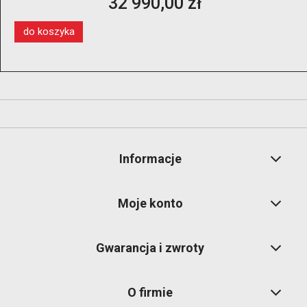
13 350,00 zł
windą koła
do koszyka
Informacje
Moje konto
Gwarancja i zwroty
O firmie