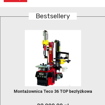
Bestsellery
GRUBBER KónigStiger –bezłyżkowa
profesjonalna montażownica klasy premium do
kół 14″–28″ z dwoma ramionami pomocniczymi i