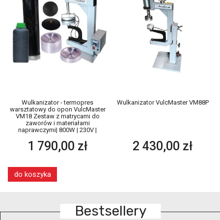
Wulkanizator - termopres
Wulkanizator VulcMaster VM88P
warsztatowy do opon VulcMaster
VM18 Zestaw z matrycami do
zaworów i materiałami
naprawczymi| 800W | 230V |
Naprawa opon i dętek na gorąco
1 790,00 zł
2 430,00 zł
(1)
do koszyka
Bestsellery