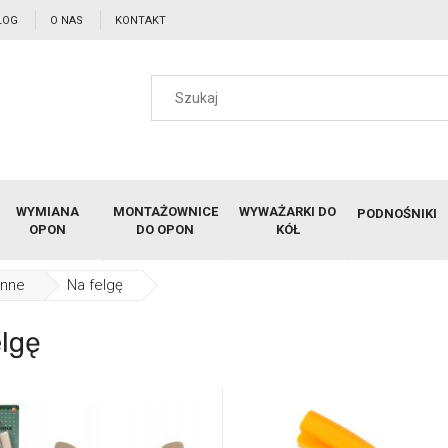
LOG
O NAS
KONTAKT
WYMIANA
MONTAŻOWNICE
WYWAŻARKI DO
PODNOŚNIKI
OPON
DO OPON
KÓŁ
onne
Na felgę
elgę