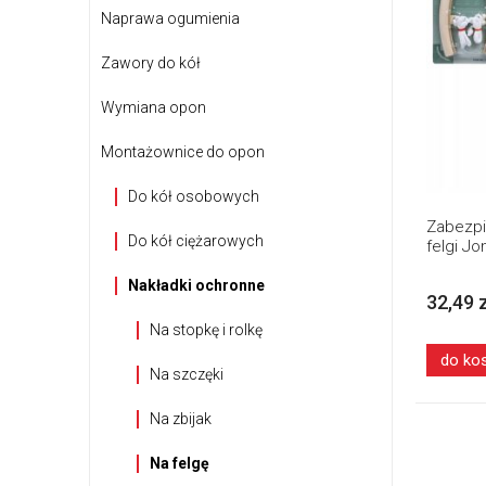
Naprawa ogumienia
Zawory do kół
Wymiana opon
Montażownice do opon
Do kół osobowych
Zabezpi
Do kół ciężarowych
felgi J
Nakładki ochronne
32,49 
Na stopkę i rolkę
do ko
Na szczęki
Na zbijak
Na felgę