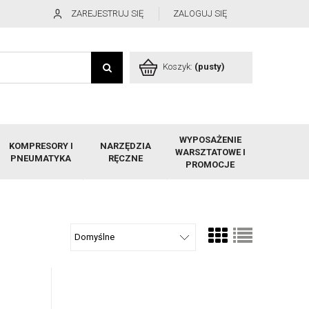
ZAREJESTRUJ SIĘ
ZALOGUJ SIĘ
Koszyk:
(pusty)
WYPOSAŻENIE
KOMPRESORY I
NARZĘDZIA
WARSZTATOWE I
PNEUMATYKA
RĘCZNE
PROMOCJE