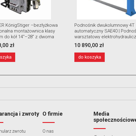
R KónigStiger –bezłyżkowa
Podnośnik dwukolumnowy 4T
jonalna montażownica klasy
automatyczny SAE40 | Podnoś
m do kół 14″–28″ z dwoma
warsztatowy elektrohydraulic
ami pomocniczymi i windą
,00 zł
10 890,00 zł
oszyka
do koszyka
rancja i zwroty
O firmie
Media
społecznościow
ularz zwrotu
O nas