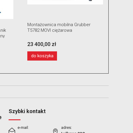
Montażownica mobilna Grubber
Pakiet s
nik
T5782 MOVI ciężarowa
zawory, c
zny
23 400,00 zł
2 499,0
do koszyka
do kos
Szybki kontakt
e
e-mail:
adres: