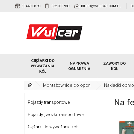
56 649 08 90
532 000 989
BIURO@WULCAR.COM.PL
B
CIĘŻARKI DO
NAPRAWA
ZAWORY DO
WYWAŻANIA
OGUMIENIA
KÓŁ
KÓŁ
Montażownice do opon
Nakładki ochr
Na f
Pojazdy transportowe
Pojazdy , wózki transportowe
Ciężarki do wyważania kół