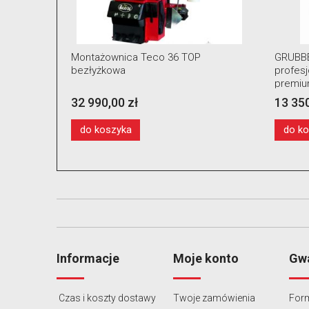
ny
Montażownica Teco 36 TOP
GRUBBE
narzędzia
bezłyżkowa
profes
premiu
ramion
32 990,00 zł
13 350
koła
do koszyka
do k
Informacje
Moje konto
Gwa
Czas i koszty dostawy
Twoje zamówienia
Form