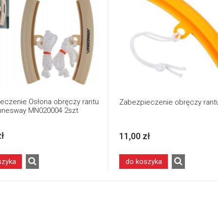
eczenie Osłona obręczy rantu
Zabezpieczenie obręczy rantu
onnesway MN020004 2szt
zł
11,00 zł
szyka
do koszyka