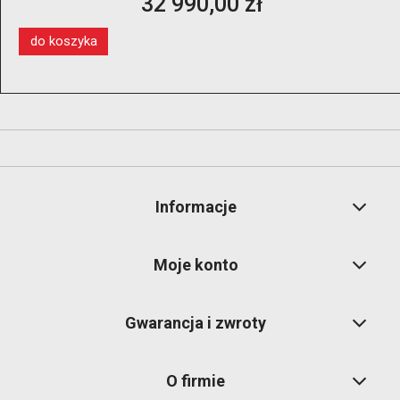
13 350,00 zł
windą koła
do koszyka
Informacje
Moje konto
Gwarancja i zwroty
O firmie