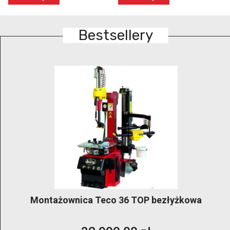
Bestsellery
GRUBBER KónigStiger –bezłyżkowa
profesjonalna montażownica klasy premium do
kół 14″–28″ z dwoma ramionami pomocniczymi i