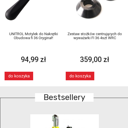
UNITROL Motylek do Nakrętki
Zestaw stożków centrujących do
Obudowa fi 36 Oryginał!
wyważarki FI 36 4szt WRC
94,99 zł
359,00 zł
do koszyka
do koszyka
Bestsellery