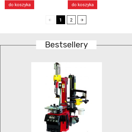
do koszyka
do koszyka
1
2
Bestsellery