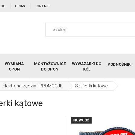
LOG
O NAS
KONTAKT
WYMIANA
MONTAŻOWNICE
WYWAŻARKI DO
PODNOŚNIKI
OPON
DO OPON
KÓŁ
Elektronarzędzia i PROMOCJE
Szlifierki kątowe
ierki kątowe
NOWOŚĆ