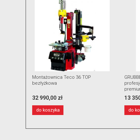
ny
Montażownica Teco 36 TOP
GRUBBE
narzędzia
bezłyżkowa
profes
premiu
ramion
32 990,00 zł
13 350
koła
do koszyka
do k