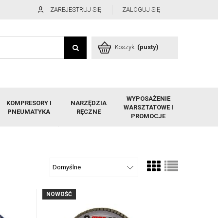
ZAREJESTRUJ SIĘ
ZALOGUJ SIĘ
Koszyk:
(pusty)
WYPOSAŻENIE
KOMPRESORY I
NARZĘDZIA
WARSZTATOWE I
PNEUMATYKA
RĘCZNE
PROMOCJE
NOWOŚĆ