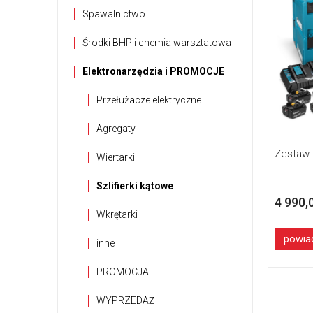
Spawalnictwo
Środki BHP i chemia warsztatowa
Elektronarzędzia i PROMOCJE
Przełużacze elektryczne
Agregaty
Zestaw 
Wiertarki
Szlifierki kątowe
4 990,
Wkrętarki
powia
inne
PROMOCJA
WYPRZEDAŻ