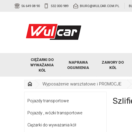
56 649 08 90
532 000 989
BIURO@WULCAR.COM.PL
B
CIĘŻARKI DO
NAPRAWA
ZAWORY DO
WYWAŻANIA
OGUMIENIA
KÓŁ
KÓŁ
Wyposażenie warsztatowe i PROMOCJE
Szlif
Pojazdy transportowe
Pojazdy , wózki transportowe
Ciężarki do wyważania kół