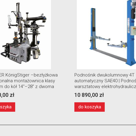
R KónigStiger –bezłyżkowa
Podnośnik dwukolumnowy 4T
jonalna montażownica klasy
automatyczny SAE40 | Podnoś
m do kół 14″–28″ z dwoma
warsztatowy elektrohydraulic
ami pomocniczymi i windą
,00 zł
10 890,00 zł
oszyka
do koszyka