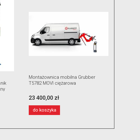
Montażownica mobilna Grubber
Pakiet s
nik
T5782 MOVI ciężarowa
zawory, c
zny
23 400,00 zł
2 499,0
do koszyka
do kos