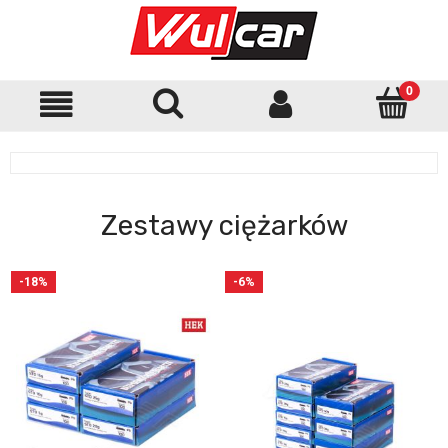
Zestawy ciężarków
-18%
-6%