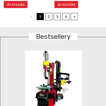
do koszyka
do koszyka
1
2
3
4
Bestsellery