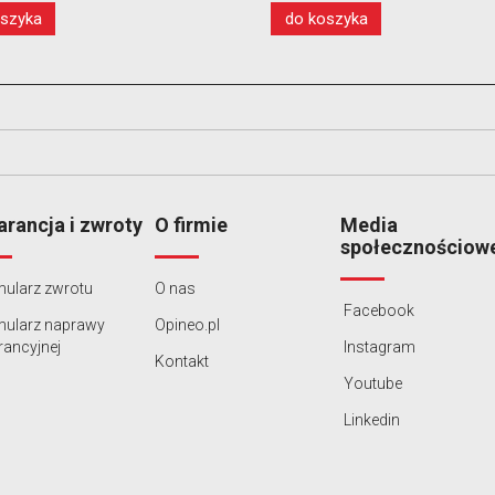
oszyka
do koszyka
rancja i zwroty
O firmie
Media
społecznościow
ularz zwrotu
O nas
Facebook
mularz naprawy
Opineo.pl
ancyjnej
Instagram
Kontakt
Youtube
Linkedin