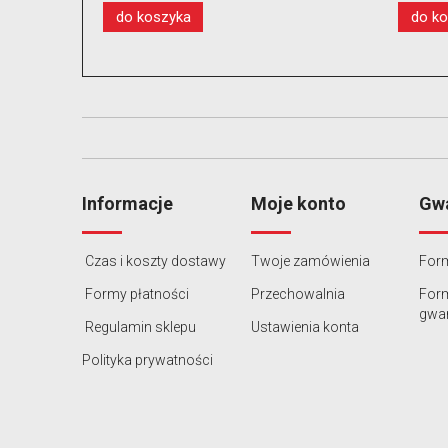
do koszyka
do k
Informacje
Moje konto
Gwa
Czas i koszty dostawy
Twoje zamówienia
Form
Formy płatności
Przechowalnia
For
gwar
Regulamin sklepu
Ustawienia konta
Polityka prywatności