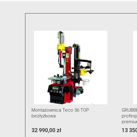
GRUBBER KónigStiger –bezłyżkowa
Podnoś
profesjonalna montażownica klasy
automa
premium do kół 14″–28″ z dwoma
warszta
ramionami pomocniczymi i windą
13 350,00 zł
10 890
koła