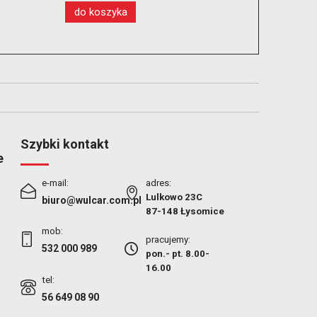
do koszyka
do kos
Szybki kontakt
e
e-mail:
adres:
Lulkowo 23C
biuro@wulcar.com.pl
87-148 Łysomice
mob:
pracujemy:
532 000 989
pon.- pt. 8.00-
16.00
tel:
56 649 08 90