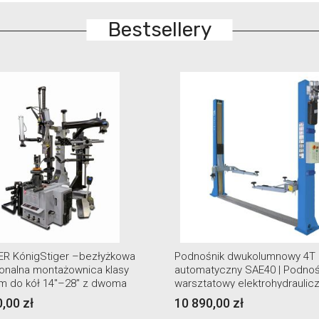
Bestsellery
nik dwukolumnowy 4T
Montażownica mobilna Grubb
tyczny SAE40 | Podnośnik
T5782 MOVI ciężarowa
towy elektrohydrauliczny
,00 zł
23 400,00 zł