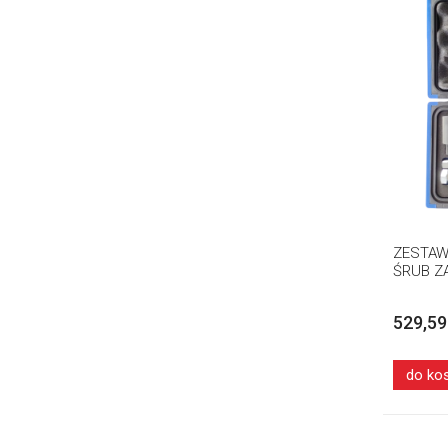
ZESTAW
ŚRUB Z
529,59
do ko