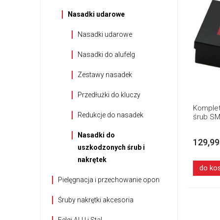
Nasadki udarowe
Nasadki udarowe
Nasadki do alufelg
Zestawy nasadek
Przedłużki do kluczy
Komplet
Redukcje do nasadek
śrub SMA
Nasadki do
129,99
uszkodzonych śrub i
nakrętek
do ko
Pielęgnacja i przechowanie opon
Śruby nakrętki akcesoria