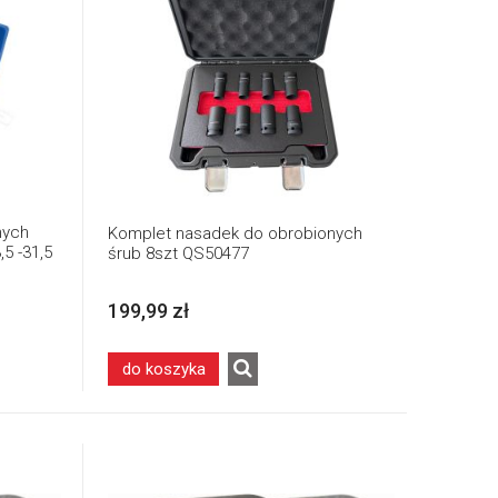
nych
Komplet nasadek do obrobionych
,5 -31,5
śrub 8szt QS50477
199,99 zł
do koszyka