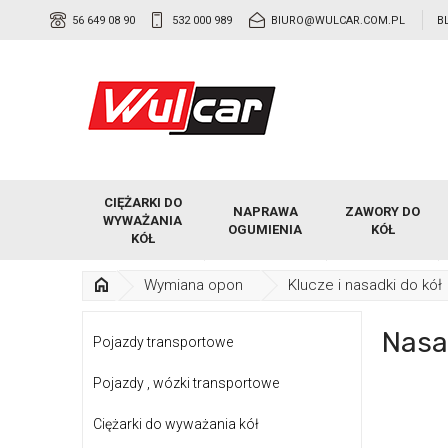
56 649 08 90
532 000 989
BIURO@WULCAR.COM.PL
B
CIĘŻARKI DO
NAPRAWA
ZAWORY DO
WYWAŻANIA
OGUMIENIA
KÓŁ
KÓŁ
Wymiana opon
Klucze i nasadki do kół
Nasa
Pojazdy transportowe
Pojazdy , wózki transportowe
Ciężarki do wyważania kół