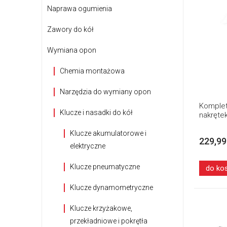
Naprawa ogumienia
Zawory do kół
Wymiana opon
Chemia montażowa
Narzędzia do wymiany opon
Komplet
Klucze i nasadki do kół
nakręte
Klucze akumulatorowe i
229,99
elektryczne
Klucze pneumatyczne
do ko
Klucze dynamometryczne
Klucze krzyżakowe,
przekładniowe i pokrętła