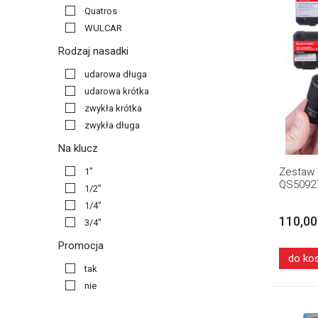
Quatros
WULCAR
Rodzaj nasadki
udarowa długa
udarowa krótka
zwykła krótka
zwykła długa
Na klucz
Zestaw 
1"
QS5092
1/2"
1/4"
110,00
3/4"
Promocja
do ko
tak
nie