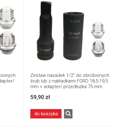
bionych
Zestaw nasadek 1/2" do obrobionych
dapter/
śrub lub z nakładkami FORD 18,5-19,5
mm + adapter/ przedłużka 75 mm
59,90 zł
do koszyka