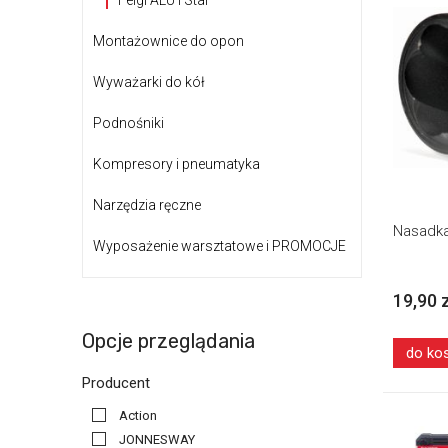
Felgi ALU i Stal
Montażownice do opon
Wyważarki do kół
Podnośniki
Kompresory i pneumatyka
Narzędzia ręczne
Nasadka
Wyposażenie warsztatowe i PROMOCJE
19,90 
Opcje przeglądania
do ko
Producent
Action
JONNESWAY