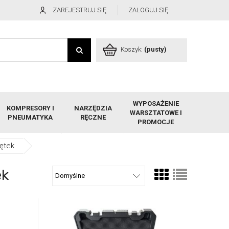
ZAREJESTRUJ SIĘ
ZALOGUJ SIĘ
Koszyk:
(pusty)
WYPOSAŻENIE
KOMPRESORY I
NARZĘDZIA
WARSZTATOWE I
PNEUMATYKA
RĘCZNE
PROMOCJE
ętek
ek