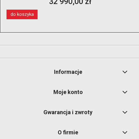
13 350,00 zł
windą koła
do koszyka
Informacje
Moje konto
Gwarancja i zwroty
O firmie