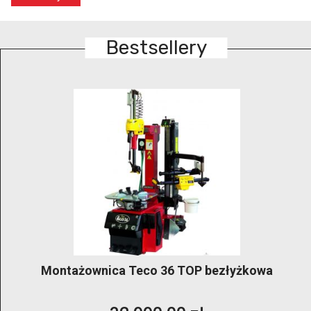
Bestsellery
GRUBBER KónigStiger –bezłyżkowa
profesjonalna montażownica klasy premium do
kół 14″–28″ z dwoma ramionami pomocniczymi i