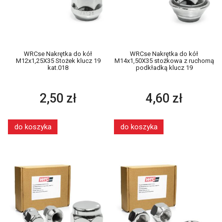
WRCse Nakrętka do kół
WRCse Nakrętka do kół
M12x1,25X35 Stożek klucz 19
M14x1,50X35 stożkowa z ruchomą
kat.018
podkładką klucz 19
2,50 zł
4,60 zł
do koszyka
do koszyka