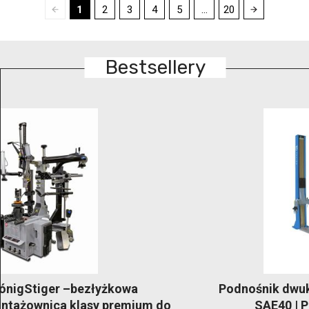
1
2
3
4
5
...
20
Bestsellery
Podnośnik dwukolumnowy 4T automatyczny
SAE40 | Podnośnik warsztatowy