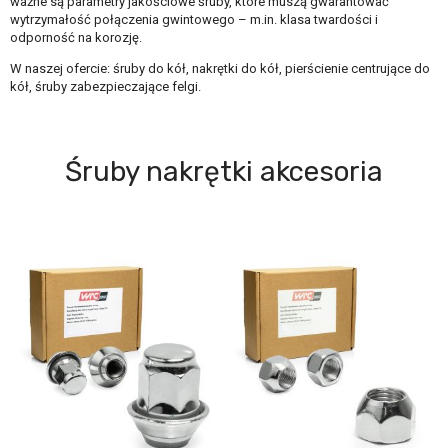
ważne są parametry jakościowe śruby, które muszą gwarantować
wytrzymałość połączenia gwintowego – m.in. klasa twardości i
odporność na korozję.
W naszej ofercie: śruby do kół, nakrętki do kół, pierścienie centrujące do
kół, śruby zabezpieczające felgi.
Śruby nakrętki akcesoria