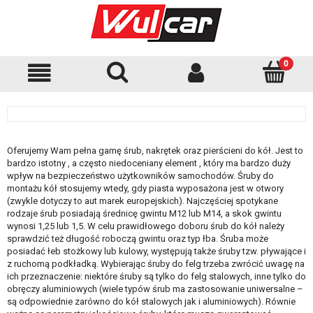
Oferujemy Wam pełna gamę śrub, nakrętek oraz pierścieni do kół. Jest to
bardzo istotny , a często niedoceniany element , który ma bardzo duży
wpływ na bezpieczeństwo użytkowników samochodów. Śruby do
montażu kół stosujemy wtedy, gdy piasta wyposażona jest w otwory
(zwykle dotyczy to aut marek europejskich). Najczęściej spotykane
rodzaje śrub posiadają średnicę gwintu M12 lub M14, a skok gwintu
wynosi 1,25 lub 1,5. W celu prawidłowego doboru śrub do kół należy
sprawdzić też długość roboczą gwintu oraz typ łba. Śruba może
posiadać łeb stożkowy lub kulowy, występują także śruby tzw. pływające i
z ruchomą podkładką. Wybierając śruby do felg trzeba zwrócić uwagę na
ich przeznaczenie: niektóre śruby są tylko do felg stalowych, inne tylko do
obręczy aluminiowych (wiele typów śrub ma zastosowanie uniwersalne –
są odpowiednie zarówno do kół stalowych jak i aluminiowych). Równie