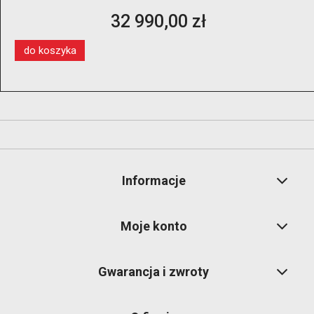
kół 14″–28″ z dwoma ramionami pomocniczymi i
13 350,00 zł
windą koła
do koszyka
Informacje
Moje konto
Gwarancja i zwroty