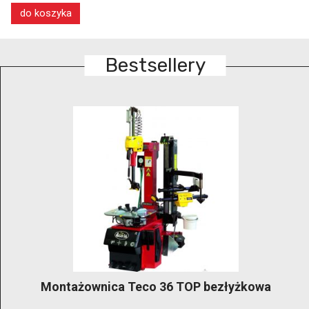
do koszyka
Bestsellery
GRUBBER KónigStiger –bezłyżkowa
profesjonalna montażownica klasy premium do