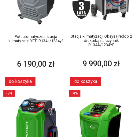
Stacja klimatyzacji Oksys Freddo z
Półautomatyczna stacja
drukarką na czynnik
klimatyzacji YETI R134a/1234yf
R134A/1234YF
9 990,00 zł
6 190,00 zł
do koszyka
do koszyka
-8%
-4%