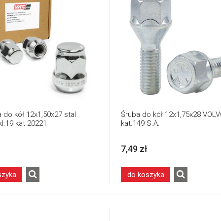
 do kół 12x1,50x27 stal
Śruba do kół 12x1,75x28 VOLVO
l.19 kat.20221
kat.149 S.A.
7,49 zł
szyka
do koszyka