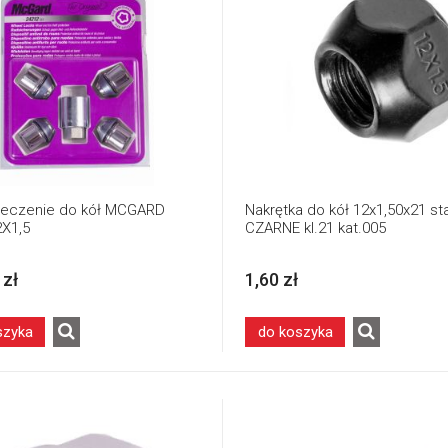
eczenie do kół MCGARD
Nakrętka do kół 12x1,50x21 sta
X1,5
CZARNE kl.21 kat.005
 zł
1,60 zł
szyka
do koszyka