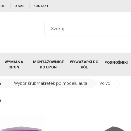
LOG
O NAS
KONTAKT
WYMIANA
MONTAŻOWNICE
WYWAŻARKI DO
PODNOŚNIKI
OPON
DO OPON
KÓŁ
a
Wybór śrub/nakrętek po modelu auta
Volvo
o