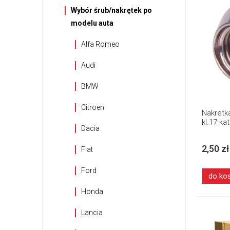
Wybór śrub/nakrętek po
modelu auta
Alfa Romeo
Audi
BMW
Citroen
Nakretka
kl.17 ka
Dacia
2,50 zł
Fiat
Ford
do ko
Honda
Lancia