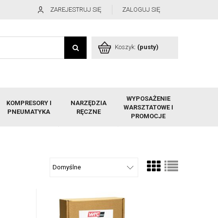
ZAREJESTRUJ SIĘ
ZALOGUJ SIĘ
Koszyk:
(pusty)
WYPOSAŻENIE
KOMPRESORY I
NARZĘDZIA
WARSZTATOWE I
PNEUMATYKA
RĘCZNE
PROMOCJE