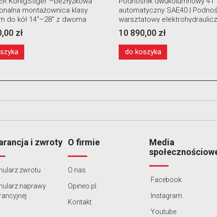
nik dwukolumnowy 4T
Montażownica mobilna Grubb
tyczny SAE40 | Podnośnik
T5782 MOVI ciężarowa
towy elektrohydrauliczny
,00 zł
23 400,00 zł
oszyka
do koszyka
rancja i zwroty
O firmie
Media
społecznościow
ularz zwrotu
O nas
Facebook
mularz naprawy
Opineo.pl
ancyjnej
Instagram
Kontakt
Youtube