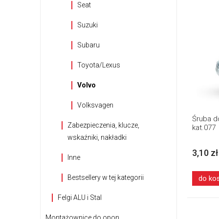
Seat
Suzuki
Subaru
Toyota/Lexus
Volvo
Volksvagen
Śruba do
Zabezpieczenia, klucze,
kat.077
wskaźniki, nakładki
3,10 zł
Inne
Bestsellery w tej kategorii
do ko
Felgi ALU i Stal
Montażownice do opon