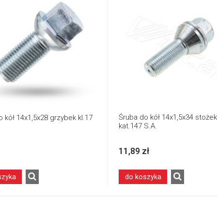
Śruba do kół 14x1,5x34 stoże
 kół 14x1,5x28 grzybek kl.17
kat.147 S.A.
11,89 zł
szyka
do koszyka