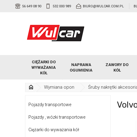
56 649 08 90
532 000 989
BIURO@WULCAR.COM.PL
B
CIĘŻARKI DO
NAPRAWA
ZAWORY DO
WYWAŻANIA
OGUMIENIA
KÓŁ
KÓŁ
Wymiana opon
Śruby nakrętki akcesori
Volv
Pojazdy transportowe
Pojazdy , wózki transportowe
Ciężarki do wyważania kół