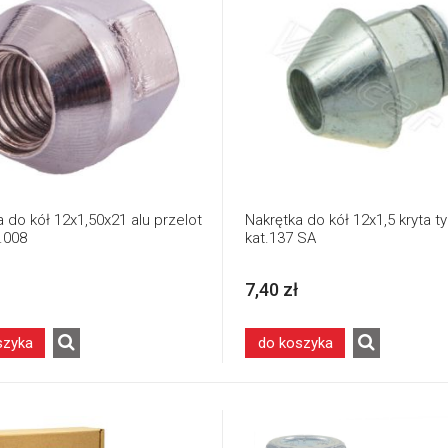
 do kół 12x1,50x21 alu przelot
Nakrętka do kół 12x1,5 kryta t
t.008
kat.137 SA
7,40 zł
szyka
do koszyka