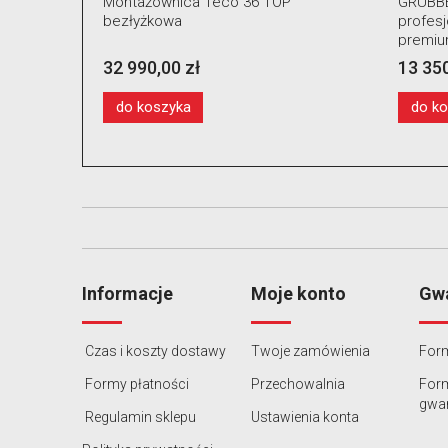
GRUBBER KónigStiger –bezłyżkowa
Podnoś
profesjonalna montażownica klasy
automa
premium do kół 14″–28″ z dwoma
warszta
ramionami pomocniczymi i windą
13 350,00 zł
10 890
koła
do koszyka
do k
Informacje
Moje konto
Gwa
Czas i koszty dostawy
Twoje zamówienia
Form
Formy płatności
Przechowalnia
For
gwar
Regulamin sklepu
Ustawienia konta