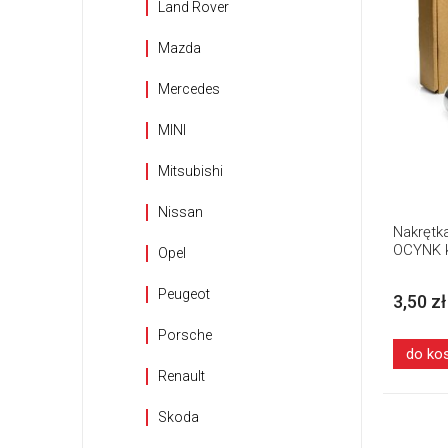
Land Rover
Mazda
Mercedes
MINI
Mitsubishi
Nissan
Nakrętka
OCYNK k
Opel
Peugeot
3,50 zł
Porsche
do ko
Renault
Skoda