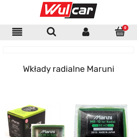
Wkłady radialne Maruni