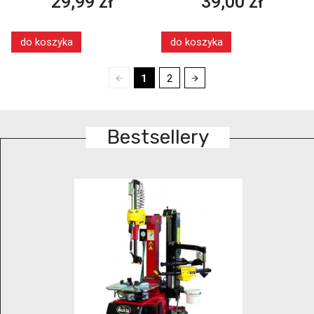
29,99 zł
39,00 zł
do koszyka
do koszyka
1
2
Bestsellery